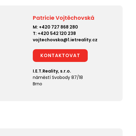
Patricie Vojtěchovská
M:
+420 727 868 280
T:
+420 542 120 238
vojtechovska@1.ietreality.cz
KONTAKTOVAT
I.E.T.Reality, s.r.o.
náměstí Svobody 87/18
Brno