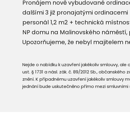
Pronájem nově vybudované ordinace č
dalšími 3 již pronajatými ordinacem
personál 1,2 m2 + technická místnost)
NP domu na Malinovského náměstí, p
Upozorňujeme, že nebyl majitelem ne
Nejde o nabídku k uzavření jakékoliv smlouvy, ale
ust. § 1731 a násl. zák. č. 89/2012 Sb., občanského
znění. K případnému uzavření jakékoliv smlouvy mů
jednání bude uskutečněno přímo mezi smluvními 