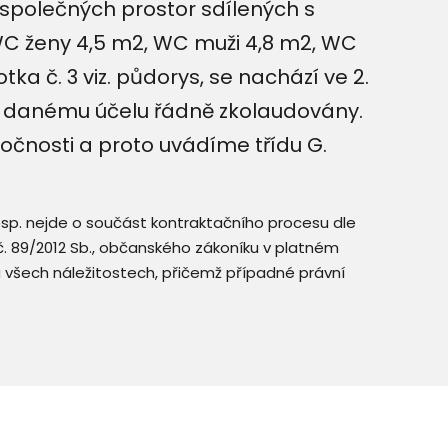
 společných prostor sdílených s
 WC ženy 4,5 m2, WC muži 4,8 m2, WC
a č. 3 viz. půdorys, se nachází ve 2.
k danému účelu řádně zkolaudovány.
očnosti a proto uvádíme třídu G.
resp. nejde o součást kontraktačního procesu dle
. č. 89/2012 Sb., občanského zákoníku v platném
a všech náležitostech, přičemž případné právní