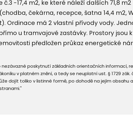
.3 -17,4 m2, ke které náleží dalších 71,8 m2
i (chodba, čekárna, recepce, šatna 14,4 m2,
. Ordinace má 2 vlastní přívody vody. Jednotk
římo u tramvajové zastávky. Prostory jsou 
movitosti předložen průkaz energetické nár
 o nezávazné poskytnutí základních orientačních informací, 
 zákoníku v platném znění, a tedy se neuplatní ust. § 1729 zák
že dojít toliko v listinné formě, po dohodě na jejím obsahu 
stranami."