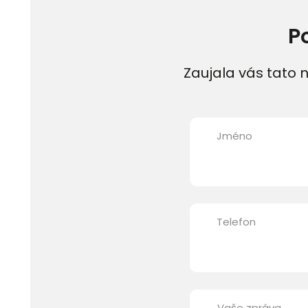
P
Zaujala vás tato n
Jméno
Telefon
Vaše zpráva