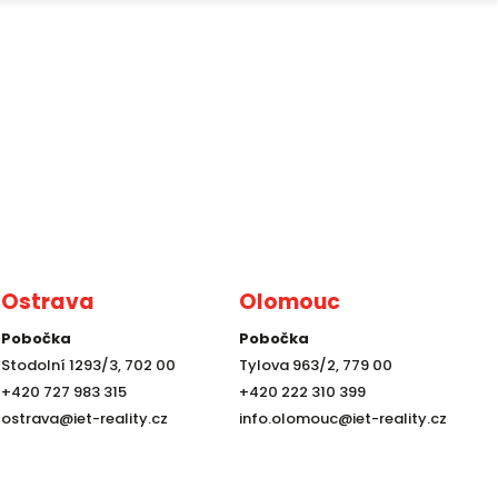
Ostrava
Olomouc
Pobočka
Pobočka
Stodolní 1293/3, 702 00
Tylova 963/2, 779 00
+420 727 983 315
+420 222 310 399
ostrava@iet-reality.cz
info.olomouc@iet-reality.cz