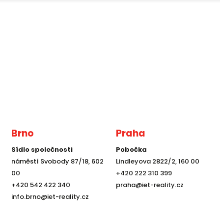
Brno
Praha
Sídlo společnosti
Pobočka
náměstí Svobody 87/18, 602
Lindleyova 2822/2, 160 00
00
+420 222 310 399
+420 542 422 340
praha@iet-reality.cz
info.brno@iet-reality.cz