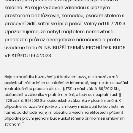
kolárna. Pokoj je vybaven válendou s úložným
prostorem bez lůžkovin, komodou, psacím stolem s
pracovní židlí, šatní skříní a policí. Volný od 01.7.2023.
Upozorňujeme, že nebyl majitelem nemovitosti
předložen průkaz energetické náročnosti a proto
uvádíme třídu G. NEJBLIŽŠÍ TERMÍN PROHLÍDEK BUDE
VE STŘEDU 19.4.2023.
Nejde o nabídku k uzavření jakékoliv smlouvy, ale o nezávazné
poskytnutí základních orientačních informací, resp. nejde o součást
kontraktačního procesu dle ust. § 1731 a násl. zák. č. 89/2012 Sb.,
občanského zákoníku v platném znění, a tedy se neuplatní ust. §
1729 zák. č. 89/2012 Sb., občanského zákoníku v platném znění. K
případnému uzavření jakékoliv smlouvy může dojít toliko v listinné
formě, po dohodě na jejím obsahu a všech náležitostech, přičemž
případné právní jednání bude uskutečněno přímo mezi smluvními
stranami."