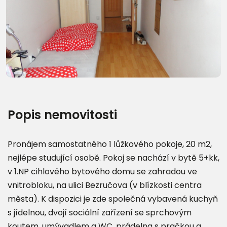
Další fotografie (8)
Popis nemovitosti
Pronájem samostatného 1 lůžkového pokoje, 20 m2,
nejlépe studující osobě. Pokoj se nachází v bytě 5+kk,
v 1.NP cihlového bytového domu se zahradou ve
vnitrobloku, na ulici Bezručova (v blízkosti centra
města). K dispozici je zde společná vybavená kuchyň
s jídelnou, dvojí sociální zařízení se sprchovým
koutem, umývadlem a WC, prádelna s pračkou a