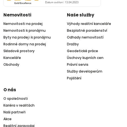
Nemovitosti
Naše služby
Nemovitosti na prodej
Výhody realitní kanceláře
Nemovitosti k pronájmu
Bezplatné poradenství
Byty na prodej i k pronájmu
Odhady nemovitostí
Rodinné domy na prodej
Dražby
Skladové prostory
Geodetické práce
Kanceláře
Úschovy kupních cen
Obchody
Právní servis
Služby developerům
Pojištění
O nás
O společnosti
Kariéra v realitách
Naši partneři
Akce
Realitní zpravodaj