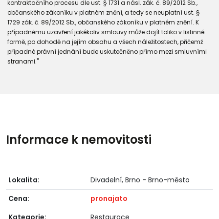
kontraktačního procesu dle ust. § 1731 a násl. zák. č. 89/2012 Sb.,
občanského zákoníku v platném znění, a tedy se neuplatní ust. §
1729 zák. č. 89/2012 Sb., občanského zákoníku v platném znění. K
případnému uzavření jakékoliv smlouvy může dojít toliko v listinné
formě, po dohodě na jejím obsahu a všech náležitostech, přičemž
případné právní jednání bude uskutečněno přímo mezi smluvními
stranami."
Informace k nemovitosti
Lokalita:
Divadelní, Brno - Brno-město
Cena:
pronajato
Kategorie:
Restaurace