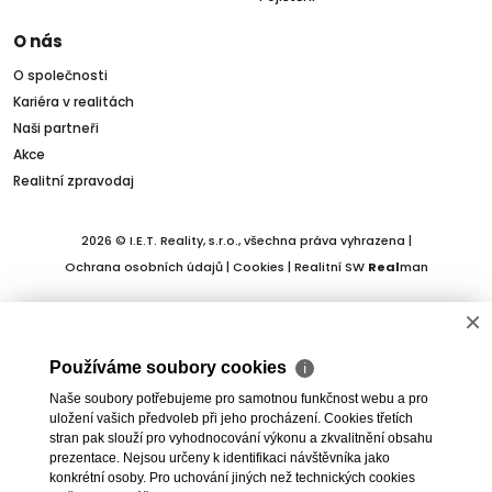
O nás
O společnosti
Kariéra v realitách
Naši partneři
Akce
Realitní zpravodaj
2026 © I.E.T. Reality, s.r.o., všechna práva vyhrazena |
Ochrana osobních údajů
|
Cookies
| Realitní SW
Real
man
×
Používáme soubory cookies
ℹ
Naše soubory potřebujeme pro samotnou funkčnost webu a pro
uložení vašich předvoleb při jeho procházení. Cookies třetích
stran pak slouží pro vyhodnocování výkonu a zkvalitnění obsahu
prezentace. Nejsou určeny k identifikaci návštěvníka jako
konkrétní osoby. Pro uchování jiných než technických cookies