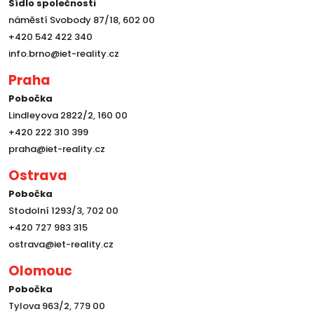
Sídlo společnosti
náměstí Svobody 87/18, 602 00
+420 542 422 340
info.brno@iet-reality.cz
Praha
Pobočka
Lindleyova 2822/2, 160 00
+420 222 310 399
praha@iet-reality.cz
Ostrava
Pobočka
Stodolní 1293/3, 702 00
+420 727 983 315
ostrava@iet-reality.cz
Olomouc
Pobočka
Tylova 963/2, 779 00