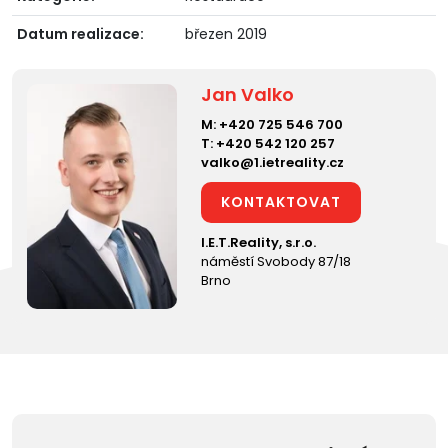
Datum realizace:
březen 2019
Jan Valko
M:
+420 725 546 700
T:
+420 542 120 257
valko@1.ietreality.cz
KONTAKTOVAT
I.E.T.Reality, s.r.o.
náměstí Svobody 87/18
Brno