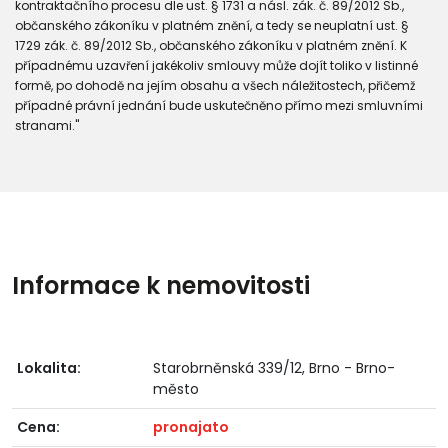
kontraktačního procesu dle ust. § 1731 a násl. zák. č. 89/2012 Sb.,
občanského zákoníku v platném znění, a tedy se neuplatní ust. §
1729 zák. č. 89/2012 Sb., občanského zákoníku v platném znění. K
případnému uzavření jakékoliv smlouvy může dojít toliko v listinné
formě, po dohodě na jejím obsahu a všech náležitostech, přičemž
případné právní jednání bude uskutečněno přímo mezi smluvními
stranami."
Informace k nemovitosti
Lokalita:
Starobrněnská 339/12, Brno - Brno-
město
Cena:
pronajato