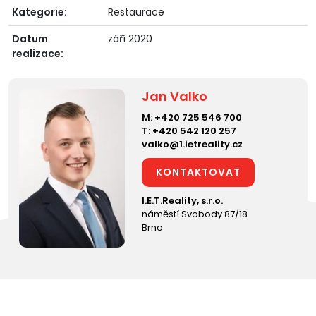
Kategorie:
Restaurace
Datum
září 2020
realizace:
Jan Valko
M:
+420 725 546 700
T:
+420 542 120 257
valko@1.ietreality.cz
KONTAKTOVAT
I.E.T.Reality, s.r.o.
náměstí Svobody 87/18
Brno