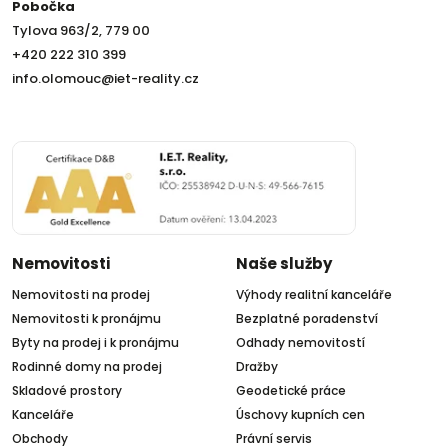
Pobočka
Tylova 963/2, 779 00
+420 222 310 399
info.olomouc@iet-reality.cz
Nemovitosti
Naše služby
Nemovitosti na prodej
Výhody realitní kanceláře
Nemovitosti k pronájmu
Bezplatné poradenství
Byty na prodej i k pronájmu
Odhady nemovitostí
Rodinné domy na prodej
Dražby
Skladové prostory
Geodetické práce
Kanceláře
Úschovy kupních cen
Obchody
Právní servis