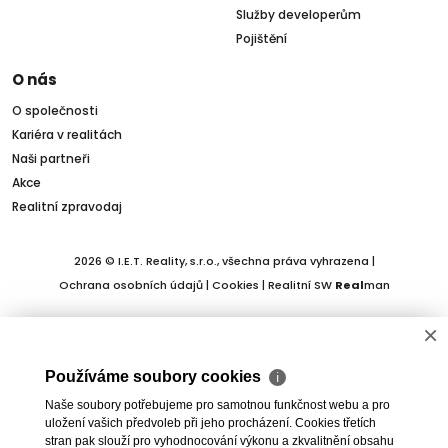
Služby developerům
Pojištění
O nás
O společnosti
Kariéra v realitách
Naši partneři
Akce
Realitní zpravodaj
2026 © I.E.T. Reality, s.r.o., všechna práva vyhrazena |
Ochrana osobních údajů
|
Cookies
| Realitní SW
Real
man
×
Používáme soubory cookies
ℹ
Naše soubory potřebujeme pro samotnou funkčnost webu a pro
uložení vašich předvoleb při jeho procházení. Cookies třetích
stran pak slouží pro vyhodnocování výkonu a zkvalitnění obsahu