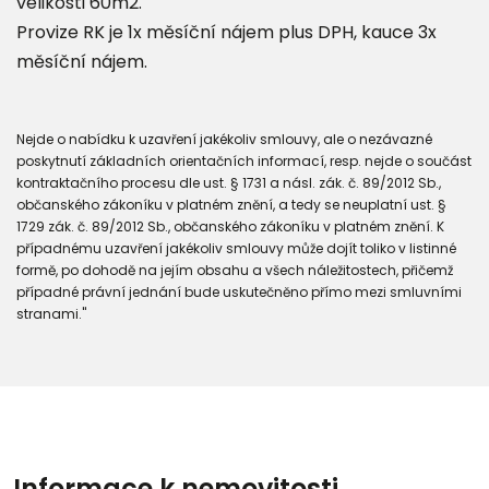
velikosti 60m2.
Provize RK je 1x měsíční nájem plus DPH, kauce 3x
měsíční nájem.
Nejde o nabídku k uzavření jakékoliv smlouvy, ale o nezávazné
poskytnutí základních orientačních informací, resp. nejde o součást
kontraktačního procesu dle ust. § 1731 a násl. zák. č. 89/2012 Sb.,
občanského zákoníku v platném znění, a tedy se neuplatní ust. §
1729 zák. č. 89/2012 Sb., občanského zákoníku v platném znění. K
případnému uzavření jakékoliv smlouvy může dojít toliko v listinné
formě, po dohodě na jejím obsahu a všech náležitostech, přičemž
případné právní jednání bude uskutečněno přímo mezi smluvními
stranami."
Informace k nemovitosti