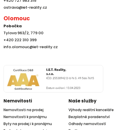
+420 727 983 315
ostrava@iet-reality.cz
Olomouc
Pobočka
Tylova 963/2, 779 00
+420 222 310 399
info.olomouc@iet-reality.cz
Nemovitosti
Naše služby
Nemovitosti na prodej
Výhody realitní kanceláře
Nemovitosti k pronájmu
Bezplatné poradenství
Byty na prodej i k pronájmu
Odhady nemovitostí