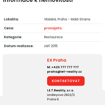
Lokalita:
Vlašská, Praha - Malá Strana
Cena:
pronajato
Kategorie:
Restaurace
Datum realizace:
září 2015
EX Praha
M:
+420 777 777 777
praha@iet-reality.cz
KONTAKTOVAT
I.E.T.Reality, s.r.o.
Lindleyova 2822/2
Praha 6