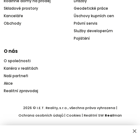
Rodinné domy na prodej
Dražby
Skladové prostory
Geodetické práce
Kanceláře
Úschovy kupních cen
Obchody
Právní servis
Služby developerům
Pojištění
O nás
O společnosti
Kariéra v realitách
Naši partneři
Akce
Realitní zpravodaj
2026 © I.E.T. Reality, s.r.o., všechna práva vyhrazena |
Ochrana osobních údajů
|
Cookies
| Realitní SW
Real
man
×