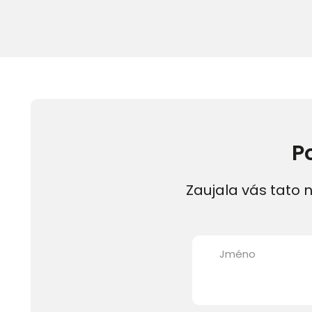
P
Zaujala vás tato n
Jméno