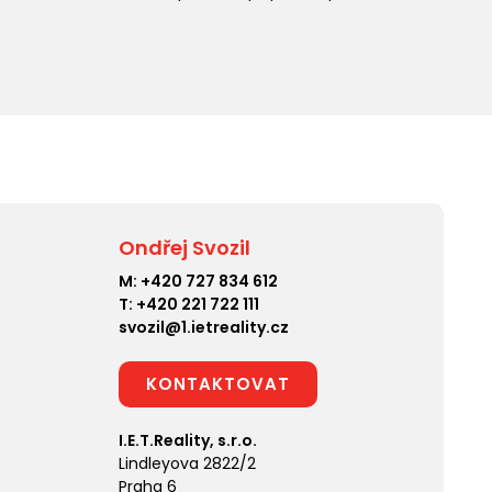
Ondřej Svozil
M:
+420 727 834 612
T:
+420 221 722 111
svozil@1.ietreality.cz
KONTAKTOVAT
I.E.T.Reality, s.r.o.
Lindleyova 2822/2
Praha 6