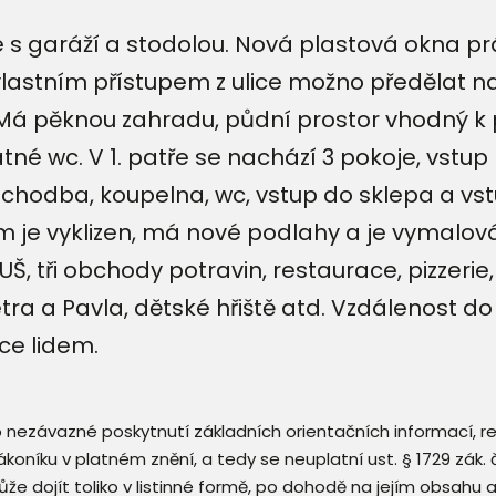
ice s garáží a stodolou. Nová plastová okna
vlastním přístupem z ulice možno předělat n
 Má pěknou zahradu, půdní prostor vhodný k 
é wc. V 1. patře se nachází 3 pokoje, vstup
 chodba, koupelna, wc, vstup do sklepa a vs
 je vyklizen, má nové podlahy a je vymalov
UŠ, tři obchody potravin, restaurace, pizzerie
 Petra a Pavla, dětské hřiště atd. Vzdálenost 
ce lidem.
 o nezávazné poskytnutí základních orientačních informací, 
 zákoníku v platném znění, a tedy se neuplatní ust. § 1729 zák
že dojít toliko v listinné formě, po dohodě na jejím obsahu 