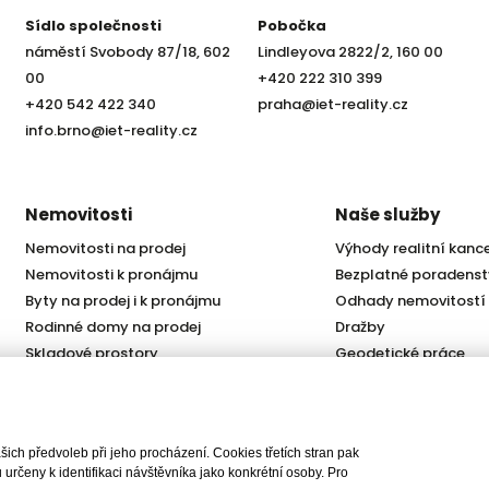
Sídlo společnosti
Pobočka
náměstí Svobody 87/18, 602
Lindleyova 2822/2, 160 00
00
+420 222 310 399
+420 542 422 340
praha@iet-reality.cz
info.brno@iet-reality.cz
Nemovitosti
Naše služby
Nemovitosti na prodej
Výhody realitní kanc
Nemovitosti k pronájmu
Bezplatné poradenst
Byty na prodej i k pronájmu
Odhady nemovitostí
Rodinné domy na prodej
Dražby
Skladové prostory
Geodetické práce
Kanceláře
Úschovy kupních cen
Obchody
Právní servis
Služby developerům
ch předvoleb při jeho procházení. Cookies třetích stran pak
Pojištění
rčeny k identifikaci návštěvníka jako konkrétní osoby. Pro