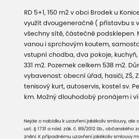
RD 5+1, 150 m2 v obci Brodek u Kon
využít dvougeneračně ( přístavbu s 
všechny sítě, částečně podsklepen.
vanou i sprchovým koutem, samostatn
vstupní chodba, dva pokoje, kuchyň,
331 m2. Pozemek celkem 538 m2. Dům
vybavenost: obecní úřad, hasiči, ZŠ, Z
tenisový kurt, autoservis, kostel sv.
km. Možný dlouhodobý pronájem i ví
Nejde o nabídku k uzavření jakékoliv smlouvy, ale
ust. § 1731 a násl. zák. č. 89/2012 Sb., občanského
znění. K případnému uzavření jakékoliv smlouvy mů