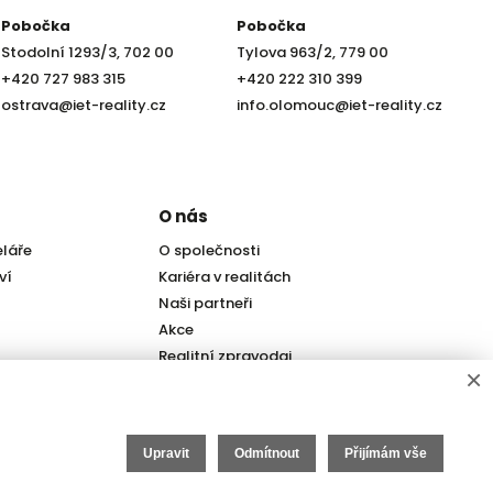
Pobočka
Pobočka
Stodolní 1293/3, 702 00
Tylova 963/2, 779 00
+420 727 983 315
+420 222 310 399
ostrava@iet-reality.cz
info.olomouc@iet-reality.cz
O nás
eláře
O společnosti
ví
Kariéra v realitách
Naši partneři
Akce
Realitní zpravodaj
×
Upravit
Odmítnout
Přijímám vše