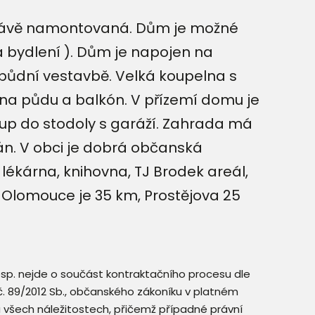
 právě namontovaná. Dům je možné
a bydlení ). Dům je napojen na
půdní vestavbě. Velká koupelna s
 na půdu a balkón. V přízemí domu je
tup do stodoly s garáží. Zahrada má
án. V obci je dobrá občanská
, lékárna, knihovna, TJ Brodek areál,
do Olomouce je 35 km, Prostějova 25
resp. nejde o součást kontraktačního procesu dle
. č. 89/2012 Sb., občanského zákoníku v platném
a všech náležitostech, přičemž případné právní