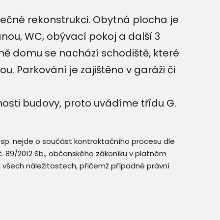
né rekonstrukci. Obytná plocha je
anou, WC, obývací pokoj a další 3
ě domu se nachází schodiště, které
 Parkování je zajištěno v garáži či
sti budovy, proto uvádíme třídu G.
resp. nejde o součást kontraktačního procesu dle
. č. 89/2012 Sb., občanského zákoníku v platném
a všech náležitostech, přičemž případné právní