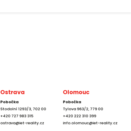
Ostrava
Olomouc
Pobočka
Pobočka
Stodolní 1293/3, 702 00
Tylova 963/2, 779 00
+420 727 983 315
+420 222 310 399
ostrava@iet-reality.cz
info.olomouc@iet-reality.cz