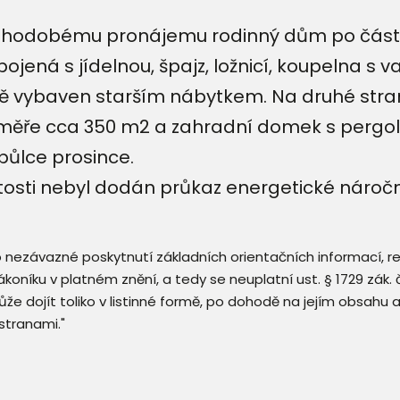
uhodobému pronájemu rodinný dům po částeč
jená s jídelnou, špajz, ložnicí, koupelna s v
 vybaven starším nábytkem. Na druhé stran
ěře cca 350 m2 a zahradní domek s pergolou.
půlce prosince.
osti nebyl dodán průkaz energetické náročno
 o nezávazné poskytnutí základních orientačních informací, 
 zákoníku v platném znění, a tedy se neuplatní ust. § 1729 zák
že dojít toliko v listinné formě, po dohodě na jejím obsahu 
stranami."