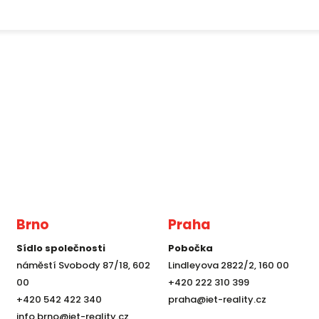
Brno
Praha
Sídlo společnosti
Pobočka
náměstí Svobody 87/18, 602
Lindleyova 2822/2, 160 00
00
+420 222 310 399
+420 542 422 340
praha@iet-reality.cz
info.brno@iet-reality.cz