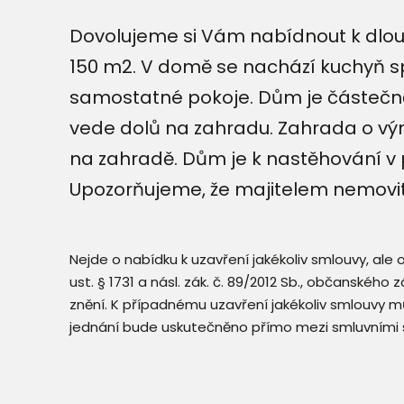
Dovolujeme si Vám nabídnout k dlo
150 m2. V domě se nachází kuchyň spo
samostatné pokoje. Dům je částečně
vede dolů na zahradu. Zahrada o vým
na zahradě. Dům je k nastěhování v 
Upozorňujeme, že majitelem nemovit
Nejde o nabídku k uzavření jakékoliv smlouvy, ale
ust. § 1731 a násl. zák. č. 89/2012 Sb., občanského
znění. K případnému uzavření jakékoliv smlouvy mů
jednání bude uskutečněno přímo mezi smluvními 