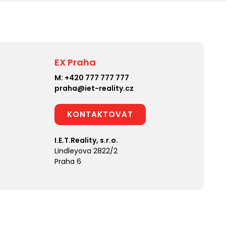
EX Praha
M:
+420 777 777 777
praha@iet-reality.cz
KONTAKTOVAT
I.E.T.Reality, s.r.o.
Lindleyova 2822/2
Praha 6