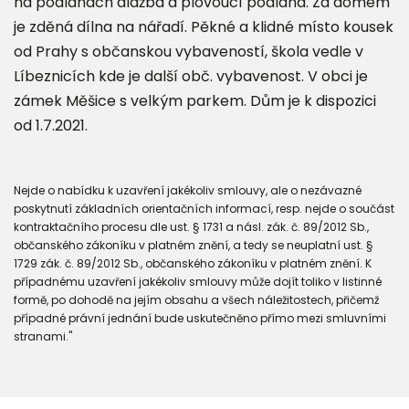
na podlahách dlažba a plovoucí podlaha. Za domem
je zděná dílna na nářadí. Pěkné a klidné místo kousek
od Prahy s občanskou vybaveností, škola vedle v
Líbeznicích kde je další obč. vybavenost. V obci je
zámek Měšice s velkým parkem. Dům je k dispozici
od 1.7.2021.
Nejde o nabídku k uzavření jakékoliv smlouvy, ale o nezávazné
poskytnutí základních orientačních informací, resp. nejde o součást
kontraktačního procesu dle ust. § 1731 a násl. zák. č. 89/2012 Sb.,
občanského zákoníku v platném znění, a tedy se neuplatní ust. §
1729 zák. č. 89/2012 Sb., občanského zákoníku v platném znění. K
případnému uzavření jakékoliv smlouvy může dojít toliko v listinné
formě, po dohodě na jejím obsahu a všech náležitostech, přičemž
případné právní jednání bude uskutečněno přímo mezi smluvními
stranami."