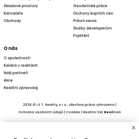
Skladové prostory
Geodetické práce
Kanceláře
Úschovy kupních cen
Obchody
Právní servis
Služby developerům
Pojištění
O nás
O společnosti
Kariéra v realitách
Naši partneři
Akce
Realitní zpravodaj
2026 © I.E.T. Reality, s.r.o., všechna práva vyhrazena |
Ochrana osobních údajů
|
Cookies
| Realitní SW
Real
man
×