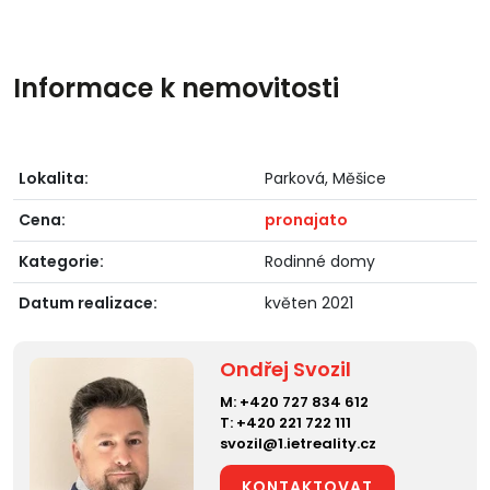
Informace k nemovitosti
Lokalita:
Parková, Měšice
Cena:
pronajato
Kategorie:
Rodinné domy
Datum realizace:
květen 2021
Ondřej Svozil
M:
+420 727 834 612
T:
+420 221 722 111
svozil@1.ietreality.cz
KONTAKTOVAT