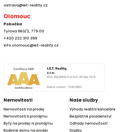
ostrava@iet-reality.cz
Olomouc
Pobočka
Tylova 963/2, 779 00
+420 222 310 399
info.olomouc@iet-reality.cz
Nemovitosti
Naše služby
Nemovitosti na prodej
Výhody realitní kanceláře
Nemovitosti k pronájmu
Bezplatné poradenství
Byty na prodej i k pronájmu
Odhady nemovitostí
Rodinné domy na prodej
Dražby