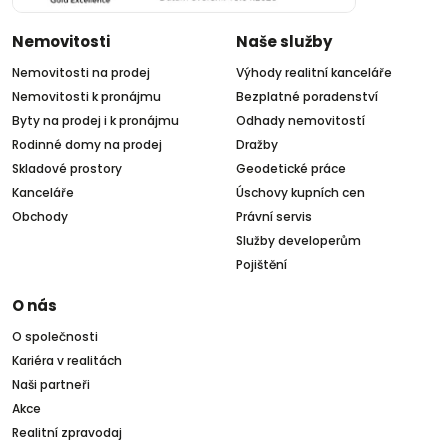
Nemovitosti
Naše služby
Nemovitosti na prodej
Výhody realitní kanceláře
Nemovitosti k pronájmu
Bezplatné poradenství
Byty na prodej i k pronájmu
Odhady nemovitostí
Rodinné domy na prodej
Dražby
Skladové prostory
Geodetické práce
Kanceláře
Úschovy kupních cen
Obchody
Právní servis
Služby developerům
Pojištění
O nás
O společnosti
Kariéra v realitách
Naši partneři
Akce
Realitní zpravodaj