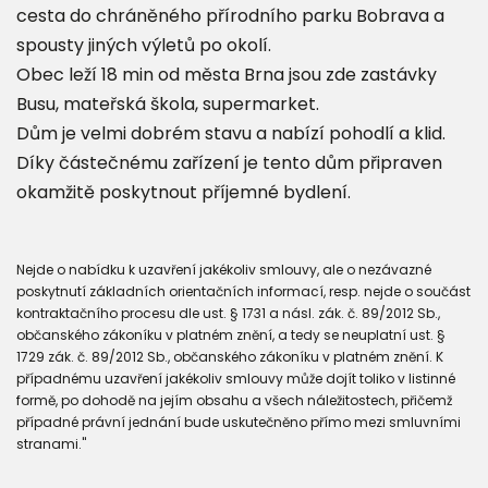
cesta do chráněného přírodního parku Bobrava a
spousty jiných výletů po okolí.
Obec leží 18 min od města Brna jsou zde zastávky
Busu, mateřská škola, supermarket.
Dům je velmi dobrém stavu a nabízí pohodlí a klid.
Díky částečnému zařízení je tento dům připraven
okamžitě poskytnout příjemné bydlení.
Nejde o nabídku k uzavření jakékoliv smlouvy, ale o nezávazné
poskytnutí základních orientačních informací, resp. nejde o součást
kontraktačního procesu dle ust. § 1731 a násl. zák. č. 89/2012 Sb.,
občanského zákoníku v platném znění, a tedy se neuplatní ust. §
1729 zák. č. 89/2012 Sb., občanského zákoníku v platném znění. K
případnému uzavření jakékoliv smlouvy může dojít toliko v listinné
formě, po dohodě na jejím obsahu a všech náležitostech, přičemž
případné právní jednání bude uskutečněno přímo mezi smluvními
stranami."