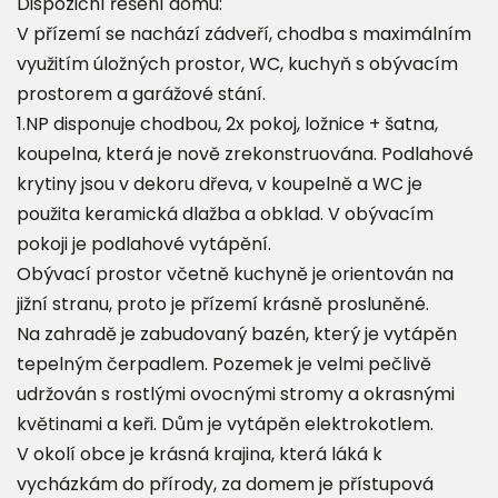
Dispoziční řešení domu:
V přízemí se nachází zádveří, chodba s maximálním
využitím úložných prostor, WC, kuchyň s obývacím
prostorem a garážové stání.
1.NP disponuje chodbou, 2x pokoj, ložnice + šatna,
koupelna, která je nově zrekonstruována. Podlahové
krytiny jsou v dekoru dřeva, v koupelně a WC je
použita keramická dlažba a obklad. V obývacím
pokoji je podlahové vytápění.
Obývací prostor včetně kuchyně je orientován na
jižní stranu, proto je přízemí krásně prosluněné.
Na zahradě je zabudovaný bazén, který je vytápěn
tepelným čerpadlem. Pozemek je velmi pečlivě
udržován s rostlými ovocnými stromy a okrasnými
květinami a keři. Dům je vytápěn elektrokotlem.
V okolí obce je krásná krajina, která láká k
vycházkám do přírody, za domem je přístupová