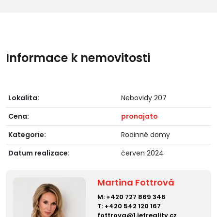
Informace k nemovitosti
Lokalita:
Nebovidy 207
Cena:
pronajato
Kategorie:
Rodinné domy
Datum realizace:
červen 2024
Martina Fottrová
M:
+420 727 869 346
T:
+420 542 120 167
fottrova@1.ietreality.cz