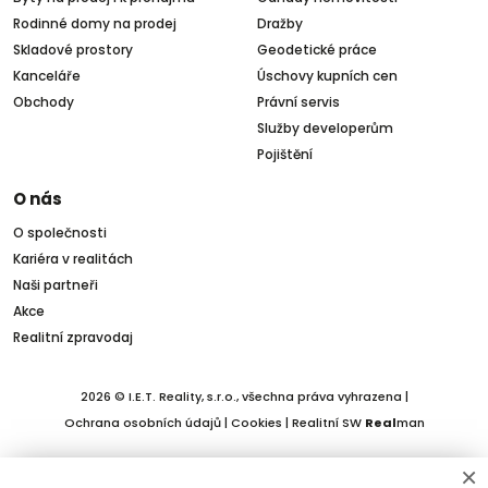
Rodinné domy na prodej
Dražby
Skladové prostory
Geodetické práce
Kanceláře
Úschovy kupních cen
Obchody
Právní servis
Služby developerům
Pojištění
O nás
O společnosti
Kariéra v realitách
Naši partneři
Akce
Realitní zpravodaj
2026 © I.E.T. Reality, s.r.o., všechna práva vyhrazena |
Ochrana osobních údajů
|
Cookies
| Realitní SW
Real
man
×