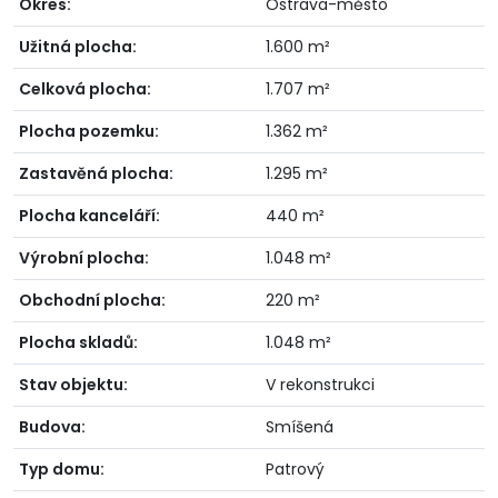
Okres:
Ostrava-město
Užitná plocha:
1.600 m²
Celková plocha:
1.707 m²
Plocha pozemku:
1.362 m²
Zastavěná plocha:
1.295 m²
Plocha kanceláří:
440 m²
Výrobní plocha:
1.048 m²
Obchodní plocha:
220 m²
Plocha skladů:
1.048 m²
Stav objektu:
V rekonstrukci
Budova:
Smíšená
Typ domu:
Patrový