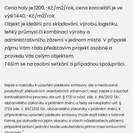
Cena haly je 1200,-Kč/m2/rok, cena kanceláří je ve
výši 1440,-Kč/m2/rok.
Objekt je ideální pro skladování, výrobu, logistiku,
lehký průmysl či kombinaci výroby a
administrativního zázemí v jednom místě. V případě
zájmu Vám ráda představím projekt osobně a
provedu Vás celým objektem.
Těším se na osobní setkání a případnou spolupráci.
Nejde o nabídku k uzavření jakékoliv smlouvy, ale o nezávazné
poskytnutí základních orientačních informací, resp. nejde o součást
kontraktačního procesu dle ust. § 1731 a násl. zák. č. 89/2012 Sb.,
občanského zákoníku v platném znění, a tedy se neuplatní ust. §
1729 zák. č. 89/2012 Sb., občanského zákoníku v platném znění. K
případnému uzavření jakékoliv smlouvy může dojít toliko v listinné
formě, po dohodě na jejím obsahu a všech náležitostech, přičemž
případné právní jednání bude uskutečněno přímo mezi smluvními
stranami."