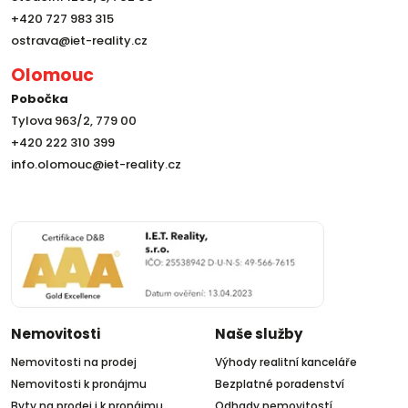
+420 727 983 315
ostrava@iet-reality.cz
Olomouc
Pobočka
Tylova 963/2, 779 00
+420 222 310 399
info.olomouc@iet-reality.cz
Nemovitosti
Naše služby
Nemovitosti na prodej
Výhody realitní kanceláře
Nemovitosti k pronájmu
Bezplatné poradenství
Byty na prodej i k pronájmu
Odhady nemovitostí