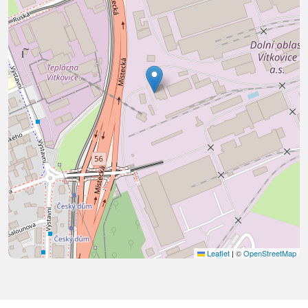
Leaflet
|
©
OpenStreetMap