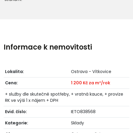
Informace k nemovitosti
Lokalita:
Ostrava - Vítkovice
Cena:
1 200 Kč za m²/rok
+ služby dle skutečné spotřeby, + vratná kauce, + provize
RK ve výši 1 x nájem + DPH
Evid. číslo:
IETO838568
Kategorie:
Sklady