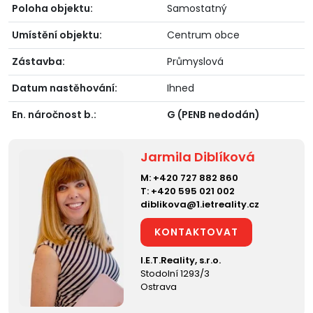
Poloha objektu:
Samostatný
Umístění objektu:
Centrum obce
Zástavba:
Průmyslová
Datum nastěhování:
Ihned
En. náročnost b.:
G (PENB nedodán)
Jarmila Diblíková
M:
+420 727 882 860
T:
+420 595 021 002
diblikova@1.ietreality.cz
KONTAKTOVAT
I.E.T.Reality, s.r.o.
Stodolní 1293/3
Ostrava