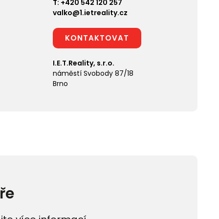
T:
+420 542 120 257
valko@1.ietreality.cz
KONTAKTOVAT
I.E.T.Reality, s.r.o.
náměstí Svobody 87/18
Brno
ře