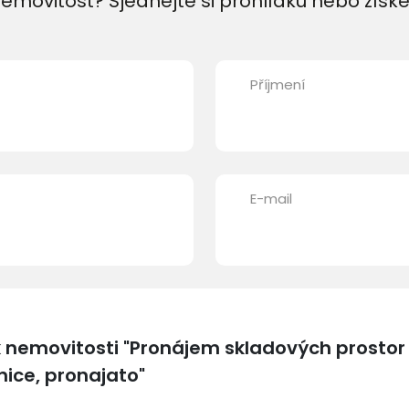
emovitost? Sjednejte si prohlídku nebo získe
Příjmení
E-mail