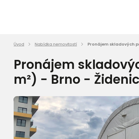
Úvod
Nabídka nemovitostí
Pronájem skladových pro
Pronájem skladovýc
m²) - Brno - Žideni