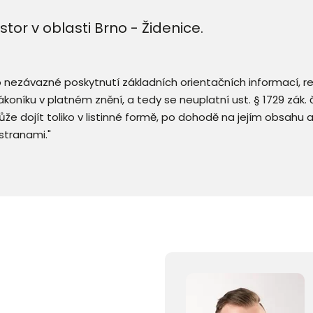
or v oblasti Brno - Židenice.
 o nezávazné poskytnutí základních orientačních informací, 
 zákoníku v platném znění, a tedy se neuplatní ust. § 1729 zák
že dojít toliko v listinné formě, po dohodě na jejím obsahu 
stranami."