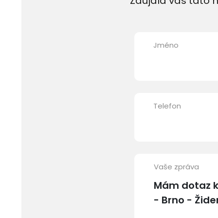
Zaujala vás tato n
Jméno
Telefon
Vaše zpráva