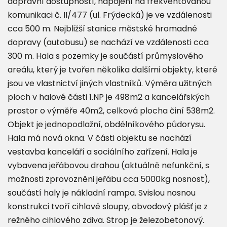
dopravní dostupností, napojení na frekventovanou
komunikaci č. II/477 (ul. Frýdecká) je ve vzdálenosti
cca 500 m. Nejbližší stanice městské hromadné
dopravy (autobusu) se nachází ve vzdálenosti cca
300 m. Hala s pozemky je součástí průmyslového
areálu, který je tvořen několika dalšími objekty, které
jsou ve vlastnictví jiných vlastníků. Výměra užitných
ploch v halové části 1.NP je 498m2 a kancelářských
prostor o výměře 40m2, celková plocha činí 538m2.
Objekt je jednopodlažní, obdélníkového půdorysu.
Hala má nová okna. V části objektu se nachází
vestavba kanceláří a sociálního zařízení. Hala je
vybavena jeřábovou drahou (aktuálně nefunkční, s
možnosti zprovozněni jeřábu cca 5000kg nosnost),
součástí haly je nákladní rampa. Svislou nosnou
konstrukci tvoří cihlové sloupy, obvodový plášť je z
režného cihlového zdiva. Strop je železobetonový.