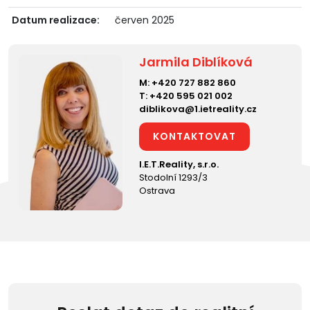
Datum realizace:
červen 2025
Jarmila Diblíková
M:
+420 727 882 860
T:
+420 595 021 002
diblikova@1.ietreality.cz
KONTAKTOVAT
I.E.T.Reality, s.r.o.
Stodolní 1293/3
Ostrava