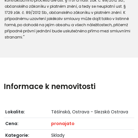
kontraktačního procesu dle ust. § 1731 a násl. zák. č. 89/2012 Sb.,
občanského zákoníku v platném znění, a tedy se neuplatní ust. §
1729 zák. č. 89/2012 Sb., občanského zákoníku v platném znění. K
případnému uzavření jakékoliv smlouvy může dojít toliko v listinné
formě, po dohodě na jejím obsahu a všech náležitostech, přičemž
případné právní jednání bude uskutečněno přímo mezi smluvními
stranami."
Informace k nemovitosti
Lokalita:
Těšínská, Ostrava - Slezská Ostrava
Cena:
pronajato
Kategorie:
Sklady