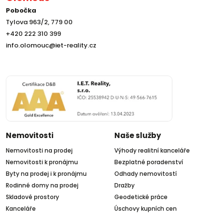
Pobočka
Tylova 963/2, 779 00
+420 222 310 399
info.olomouc@iet-reality.cz
Nemovitosti
Naše služby
Nemovitosti na prodej
Výhody realitní kanceláře
Nemovitosti k pronájmu
Bezplatné poradenství
Byty na prodej i k pronájmu
Odhady nemovitostí
Rodinné domy na prodej
Dražby
Skladové prostory
Geodetické práce
Kanceláře
Úschovy kupních cen