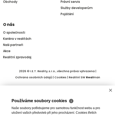
Obchody
Právní servis
Služby developerům
Pojištění
O nás
O společnosti
Kariéra v realitách
Naši partneři
Akce
Realitní zpravodaj
2026 © I.E.T. Reality, s.r.o., všechna práva vyhrazena |
Ochrana osobních údajů
|
Cookies
| Realitní SW
Real
man
×
Používáme soubory cookies
ℹ
Naše soubory potřebujeme pro samotnou funkčnost webu a pro
uložení vašich předvoleb při jeho procházení. Cookies třetích