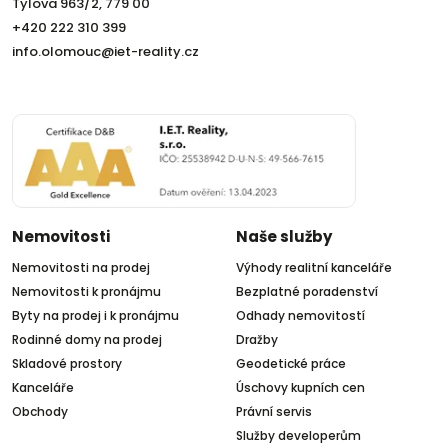
Tylova 963/2, 779 00
+420 222 310 399
info.olomouc@iet-reality.cz
Nemovitosti
Naše služby
Nemovitosti na prodej
Výhody realitní kanceláře
Nemovitosti k pronájmu
Bezplatné poradenství
Byty na prodej i k pronájmu
Odhady nemovitostí
Rodinné domy na prodej
Dražby
Skladové prostory
Geodetické práce
Kanceláře
Úschovy kupních cen
Obchody
Právní servis
Služby developerům