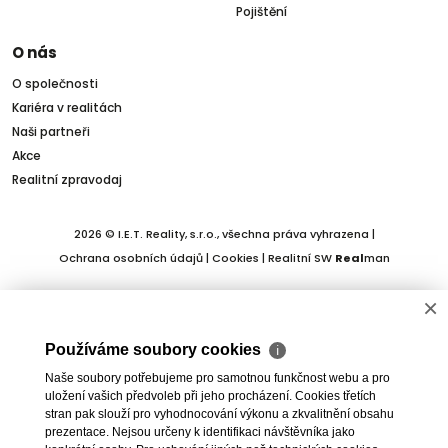
Pojištění
O nás
O společnosti
Kariéra v realitách
Naši partneři
Akce
Realitní zpravodaj
2026 © I.E.T. Reality, s.r.o., všechna práva vyhrazena |
Ochrana osobních údajů
|
Cookies
| Realitní SW
Real
man
×
Používáme soubory cookies
ℹ
Naše soubory potřebujeme pro samotnou funkčnost webu a pro
uložení vašich předvoleb při jeho procházení. Cookies třetích
stran pak slouží pro vyhodnocování výkonu a zkvalitnění obsahu
prezentace. Nejsou určeny k identifikaci návštěvníka jako