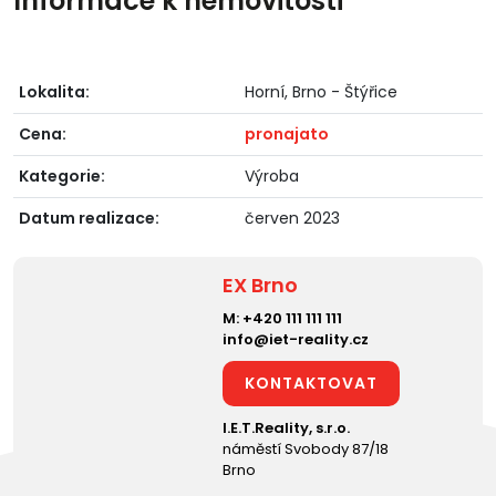
Informace k nemovitosti
Lokalita:
Horní, Brno - Štýřice
Cena:
pronajato
Kategorie:
Výroba
Datum realizace:
červen 2023
EX Brno
M:
+420 111 111 111
info@iet-reality.cz
KONTAKTOVAT
I.E.T.Reality, s.r.o.
náměstí Svobody 87/18
Brno