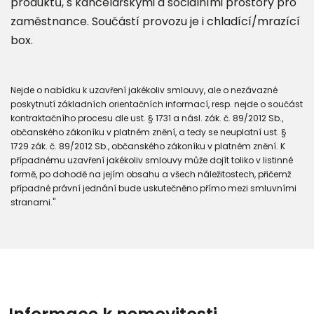
produktů, s kancelářskými a sociálními prostory pro
zaměstnance. Součástí provozu je i chladící/mrazící
box.
Nejde o nabídku k uzavření jakékoliv smlouvy, ale o nezávazné
poskytnutí základních orientačních informací, resp. nejde o součást
kontraktačního procesu dle ust. § 1731 a násl. zák. č. 89/2012 Sb.,
občanského zákoníku v platném znění, a tedy se neuplatní ust. §
1729 zák. č. 89/2012 Sb., občanského zákoníku v platném znění. K
případnému uzavření jakékoliv smlouvy může dojít toliko v listinné
formě, po dohodě na jejím obsahu a všech náležitostech, přičemž
případné právní jednání bude uskutečněno přímo mezi smluvními
stranami."