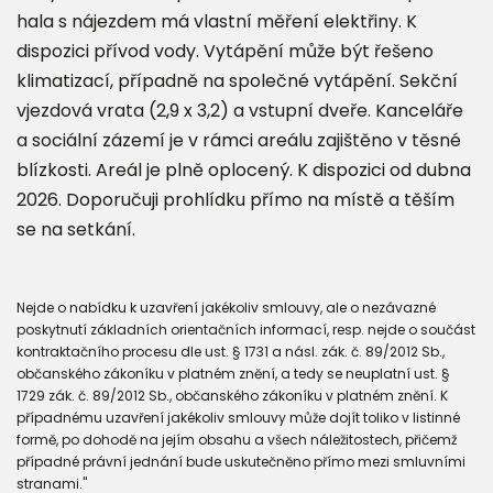
hala s nájezdem má vlastní měření elektřiny. K
dispozici přívod vody. Vytápění může být řešeno
klimatizací, případně na společné vytápění. Sekční
vjezdová vrata (2,9 x 3,2) a vstupní dveře. Kanceláře
a sociální zázemí je v rámci areálu zajištěno v těsné
blízkosti. Areál je plně oplocený. K dispozici od dubna
2026. Doporučuji prohlídku přímo na místě a těším
se na setkání.
Nejde o nabídku k uzavření jakékoliv smlouvy, ale o nezávazné
poskytnutí základních orientačních informací, resp. nejde o součást
kontraktačního procesu dle ust. § 1731 a násl. zák. č. 89/2012 Sb.,
občanského zákoníku v platném znění, a tedy se neuplatní ust. §
1729 zák. č. 89/2012 Sb., občanského zákoníku v platném znění. K
případnému uzavření jakékoliv smlouvy může dojít toliko v listinné
formě, po dohodě na jejím obsahu a všech náležitostech, přičemž
případné právní jednání bude uskutečněno přímo mezi smluvními
stranami."