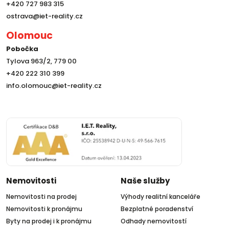
+420 727 983 315
ostrava@iet-reality.cz
Olomouc
Pobočka
Tylova 963/2, 779 00
+420 222 310 399
info.olomouc@iet-reality.cz
Nemovitosti
Naše služby
Nemovitosti na prodej
Výhody realitní kanceláře
Nemovitosti k pronájmu
Bezplatné poradenství
Byty na prodej i k pronájmu
Odhady nemovitostí