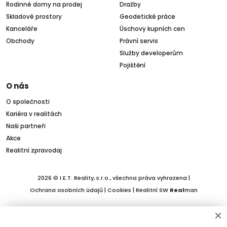
Rodinné domy na prodej
Dražby
Skladové prostory
Geodetické práce
Kanceláře
Úschovy kupních cen
Obchody
Právní servis
Služby developerům
Pojištění
O nás
O společnosti
Kariéra v realitách
Naši partneři
Akce
Realitní zpravodaj
2026 © I.E.T. Reality, s.r.o., všechna práva vyhrazena |
Ochrana osobních údajů
|
Cookies
| Realitní SW
Real
man
×