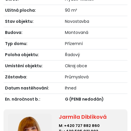
Užitná plocha:
90 m²
Stav objektu:
Novostavba
Budova:
Montovaná
Typ domu:
Přízemní
Poloha objektu:
Řadový
Umístění objektu:
Okraj obce
Zástavba:
Průmyslová
Datum nastěhování:
Ihned
En. náročnost b.:
G (PENB nedodán)
Jarmila Diblíková
M:
+420 727 882 860