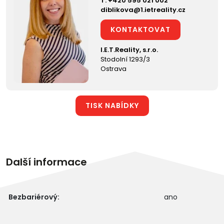
T:
+420 595 021 002
diblikova@1.ietreality.cz
KONTAKTOVAT
I.E.T.Reality, s.r.o.
Stodolní 1293/3
Ostrava
TISK NABÍDKY
Další informace
Bezbariérový:
ano