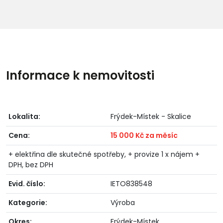
Informace k nemovitosti
Lokalita:
Frýdek-Místek - Skalice
Cena:
15 000 Kč za měsíc
+ elektřina dle skutečné spotřeby, + provize 1 x nájem +
DPH, bez DPH
Evid. číslo:
IETO838548
Kategorie:
Výroba
Okres:
Frýdek-Místek