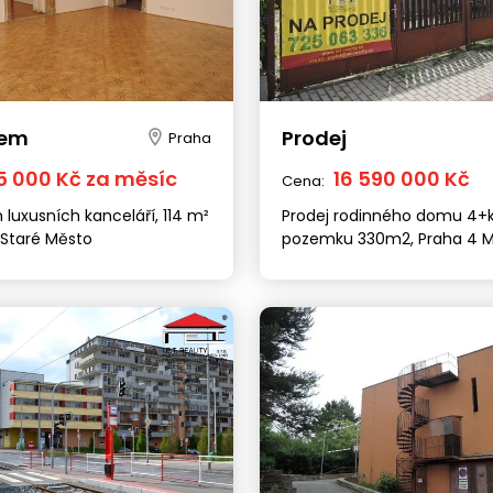
jem
Prodej
Praha
5 000 Kč za měsíc
16 590 000 Kč
Cena:
luxusních kanceláří, 114 m²
Prodej rodinného domu 4+k
 Staré Město
pozemku 330m2, Praha 4 