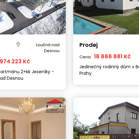
Prodej
Loučná nad
Desnou
18 888 881 Kč
Cena:
 974 223 Kč
Jedinečný rodinný dům v B
partmánu 2+kk Jeseníky -
Prahy
nad Desnou