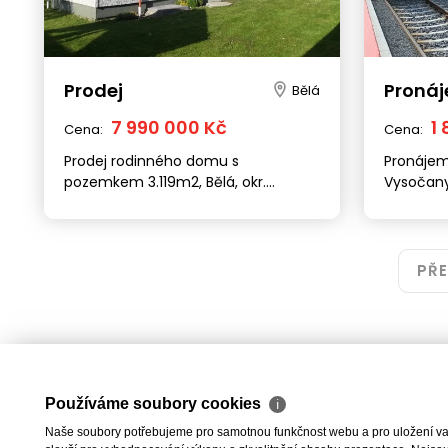
Prodej
Proná
Bělá
7 990 000 Kč
1
Cena:
Cena:
Prodej rodinného domu s
Pronájem
pozemkem 3.119m2, Bělá, okr.
Vysočany
Havlíčkův Brod
PŘ
Používáme soubory cookies
ℹ
Naše soubory potřebujeme pro samotnou funkčnost webu a pro uložení vaši