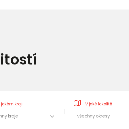
tostí
 jakém kraji
V jaké lokalitě
hny kraje -
- všechny okresy -