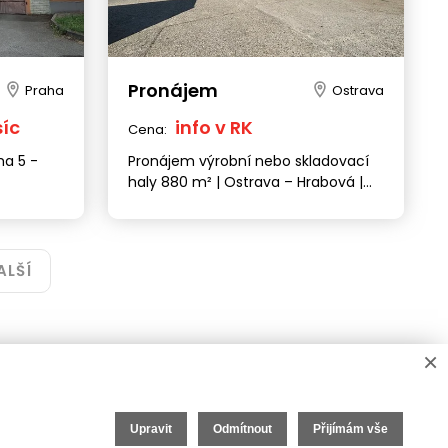
Ostrava
Olomouc
Pobočka
Pobočka
Stodolní 1293/3, 702 00
Tylova 963/2, 779 00
Pronájem
+420 727 983 315
+420 222 310 399
Praha
Ostrava
ostrava@iet-reality.cz
info.olomouc@iet-reality.cz
síc
info v RK
Cena:
ha 5 -
Pronájem výrobní nebo skladovací
haly 880 m² | Ostrava – Hrabová |
Jeřáb | Přímý vjezd | Výborná
O nás
dostupnost D1
eláře
O společnosti
ví
Kariéra v realitách
ALŠÍ
Naši partneři
Akce
Realitní zpravodaj
×
Upravit
Odmítnout
Přijímám vše