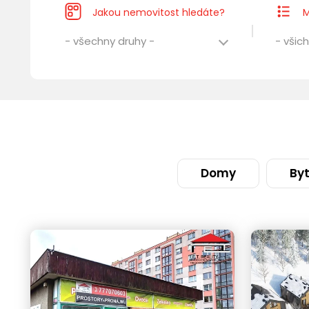
Jakou nemovitost hledáte?
M
- všechny druhy -
- všich
Domy
By