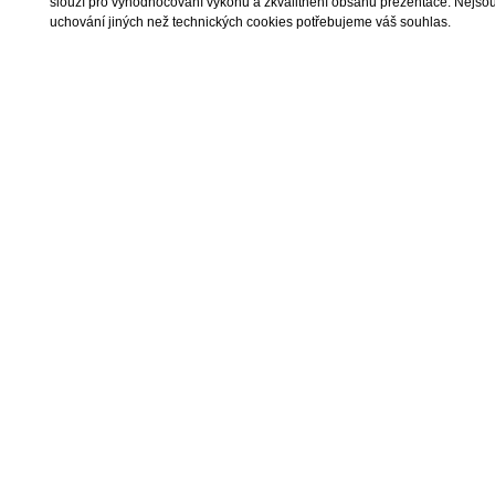
slouží pro vyhodnocování výkonu a zkvalitnění obsahu prezentace. Nejsou u
uchování jiných než technických cookies potřebujeme váš souhlas.
2026 © I.E.T. Rea