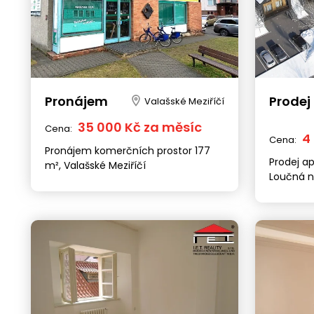
Pronájem
Prodej
Valašské Meziříčí
35 000 Kč za měsíc
Cena:
4
Cena:
Pronájem komerčních prostor 177
Prodej a
m², Valašské Meziříčí
Loučná 