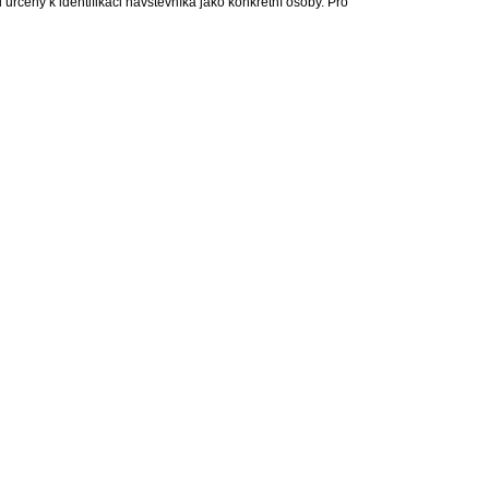
rčeny k identifikaci návštěvníka jako konkrétní osoby. Pro
lity, s.r.o., všechna práva vyhrazena |
Ochrana osobních údajů
|
Cookies
| Real