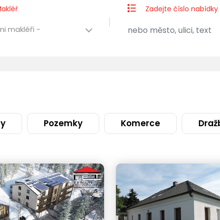
akléř
Zadejte číslo nabídky
ni makléři -
ty
Pozemky
Komerce
Draž