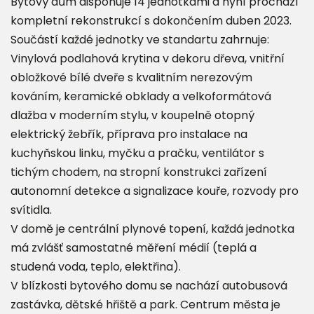
Bytový dům disponuje 14 jednotkami a nyní prochází
kompletní rekonstrukcí s dokončením duben 2023.
Součástí každé jednotky ve standartu zahrnuje:
Vinylová podlahová krytina v dekoru dřeva, vnitřní
obložkové bílé dveře s kvalitním nerezovým
kováním, keramické obklady a velkoformátová
dlažba v moderním stylu, v koupelně otopný
elektrický žebřík, příprava pro instalace na
kuchyňskou linku, myčku a pračku, ventilátor s
tichým chodem, na stropní konstrukci zařízení
autonomní detekce a signalizace kouře, rozvody pro
svítidla.
V domě je centrální plynové topení, každá jednotka
má zvlášť samostatné měření médií (teplá a
studená voda, teplo, elektřina).
V blízkosti bytového domu se nachází autobusová
zastávka, dětské hřiště a park. Centrum města je