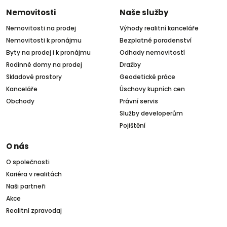
Nemovitosti
Naše služby
Nemovitosti na prodej
Výhody realitní kanceláře
Nemovitosti k pronájmu
Bezplatné poradenství
Byty na prodej i k pronájmu
Odhady nemovitostí
Rodinné domy na prodej
Dražby
Skladové prostory
Geodetické práce
Kanceláře
Úschovy kupních cen
Obchody
Právní servis
Služby developerům
Pojištění
O nás
O společnosti
Kariéra v realitách
Naši partneři
Akce
Realitní zpravodaj