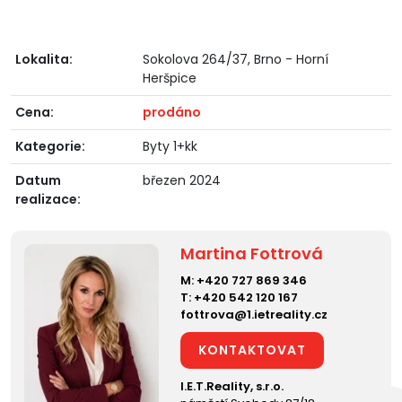
Lokalita:
Sokolova 264/37, Brno - Horní
Heršpice
Cena:
prodáno
Kategorie:
Byty 1+kk
Datum
březen 2024
realizace:
Martina Fottrová
M:
+420 727 869 346
T:
+420 542 120 167
fottrova@1.ietreality.cz
KONTAKTOVAT
I.E.T.Reality, s.r.o.