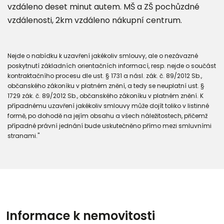
vzdáleno deset minut autem. MŠ a ZŠ pochůzdné
vzdálenosti, 2km vzdáleno nákupní centrum.
Nejde o nabídku k uzavření jakékoliv smlouvy, ale o nezávazné
poskytnutí základních orientačních informací, resp. nejde o součást
kontraktačního procesu dle ust. § 1731 a násl. zák. č. 89/2012 Sb.,
občanského zákoníku v platném znění, a tedy se neuplatní ust. §
1729 zák. č. 89/2012 Sb., občanského zákoníku v platném znění. K
případnému uzavření jakékoliv smlouvy může dojít toliko v listinné
formě, po dohodě na jejím obsahu a všech náležitostech, přičemž
případné právní jednání bude uskutečněno přímo mezi smluvními
stranami."
Informace k nemovitosti