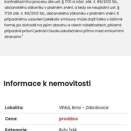
kontraktačního procesu dle ust. § 1731 a násl. zák. č. 89/2012 Sb.,
občanského zákoníku v platném znění, a tedy se neuplatní ust. §
1729 zák. č. 89/2012 Sb., občanského zákoníku v platném znění. K
případnému uzavření jakékoliv smlouvy může dojít toliko v listinné
formě, po dohodě na jejím obsahu a všech náležitostech, přičemž
případné právní jednání bude uskutečněno přímo mezi smluvními
stranami."
Informace k nemovitosti
Lokalita:
Vlhká, Brno - Zábrdovice
Cena:
prodáno
Kategorie:
Byty 1+kk