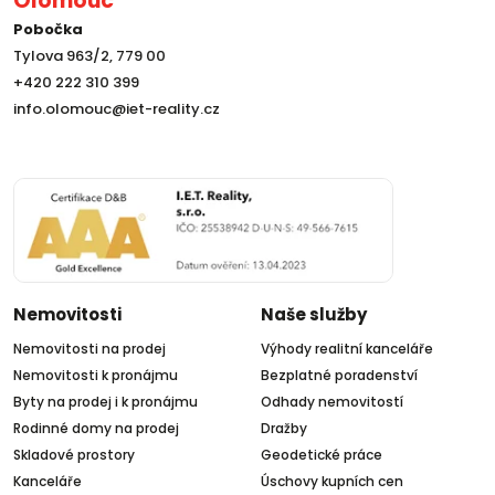
Olomouc
Pobočka
Tylova 963/2, 779 00
+420 222 310 399
info.olomouc@iet-reality.cz
Nemovitosti
Naše služby
Nemovitosti na prodej
Výhody realitní kanceláře
Nemovitosti k pronájmu
Bezplatné poradenství
Byty na prodej i k pronájmu
Odhady nemovitostí
Rodinné domy na prodej
Dražby
Skladové prostory
Geodetické práce
Kanceláře
Úschovy kupních cen