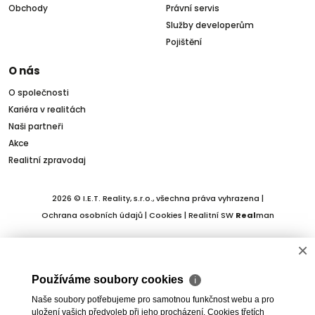
Obchody
Právní servis
Služby developerům
Pojištění
O nás
O společnosti
Kariéra v realitách
Naši partneři
Akce
Realitní zpravodaj
2026 © I.E.T. Reality, s.r.o., všechna práva vyhrazena |
Ochrana osobních údajů
|
Cookies
| Realitní SW
Real
man
×
Používáme soubory cookies
ℹ
Naše soubory potřebujeme pro samotnou funkčnost webu a pro
uložení vašich předvoleb při jeho procházení. Cookies třetích