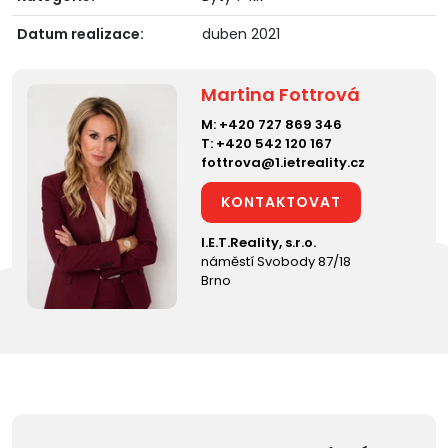
Datum realizace:
duben 2021
Martina Fottrová
M:
+420 727 869 346
T:
+420 542 120 167
fottrova@1.ietreality.cz
KONTAKTOVAT
I.E.T.Reality, s.r.o.
náměstí Svobody 87/18
Brno