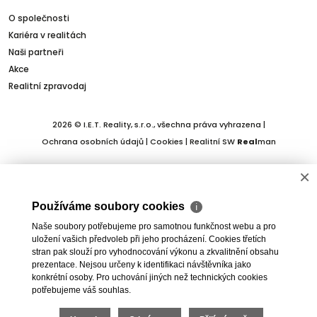
O společnosti
Kariéra v realitách
Naši partneři
Akce
Realitní zpravodaj
2026 © I.E.T. Reality, s.r.o., všechna práva vyhrazena |
Ochrana osobních údajů
|
Cookies
| Realitní SW
Real
man
×
Používáme soubory cookies
ℹ
Naše soubory potřebujeme pro samotnou funkčnost webu a pro
uložení vašich předvoleb při jeho procházení. Cookies třetích
stran pak slouží pro vyhodnocování výkonu a zkvalitnění obsahu
prezentace. Nejsou určeny k identifikaci návštěvníka jako
konkrétní osoby. Pro uchování jiných než technických cookies
potřebujeme váš souhlas.