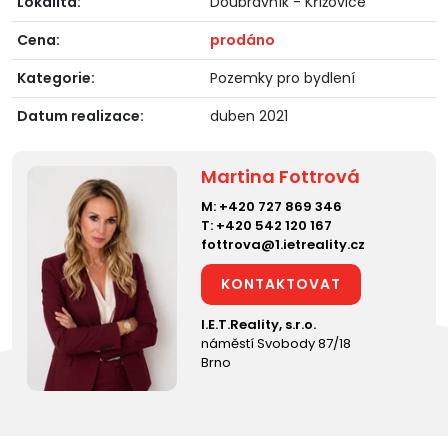
Lokalita:
Doubravník - Křížovice
Cena:
prodáno
Kategorie:
Pozemky pro bydlení
Datum realizace:
duben 2021
Martina Fottrová
M:
+420 727 869 346
T:
+420 542 120 167
fottrova@1.ietreality.cz
KONTAKTOVAT
I.E.T.Reality, s.r.o.
náměstí Svobody 87/18
Brno