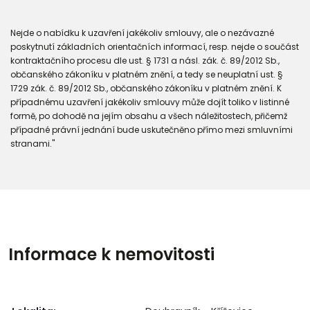
Nejde o nabídku k uzavření jakékoliv smlouvy, ale o nezávazné
poskytnutí základních orientačních informací, resp. nejde o součást
kontraktačního procesu dle ust. § 1731 a násl. zák. č. 89/2012 Sb.,
občanského zákoníku v platném znění, a tedy se neuplatní ust. §
1729 zák. č. 89/2012 Sb., občanského zákoníku v platném znění. K
případnému uzavření jakékoliv smlouvy může dojít toliko v listinné
formě, po dohodě na jejím obsahu a všech náležitostech, přičemž
případné právní jednání bude uskutečněno přímo mezi smluvními
stranami."
Informace k nemovitosti