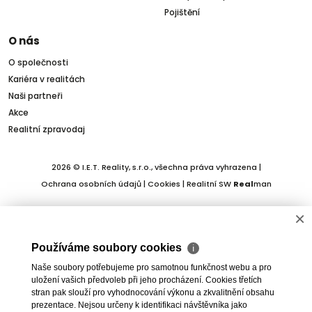
Pojištění
O nás
O společnosti
Kariéra v realitách
Naši partneři
Akce
Realitní zpravodaj
2026 © I.E.T. Reality, s.r.o., všechna práva vyhrazena |
Ochrana osobních údajů
|
Cookies
| Realitní SW
Real
man
×
Používáme soubory cookies
ℹ
Naše soubory potřebujeme pro samotnou funkčnost webu a pro
uložení vašich předvoleb při jeho procházení. Cookies třetích
stran pak slouží pro vyhodnocování výkonu a zkvalitnění obsahu
prezentace. Nejsou určeny k identifikaci návštěvníka jako