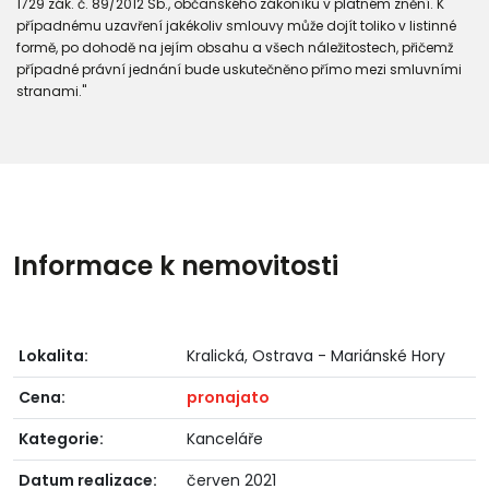
1729 zák. č. 89/2012 Sb., občanského zákoníku v platném znění. K
případnému uzavření jakékoliv smlouvy může dojít toliko v listinné
formě, po dohodě na jejím obsahu a všech náležitostech, přičemž
případné právní jednání bude uskutečněno přímo mezi smluvními
stranami."
Informace k nemovitosti
Lokalita:
Kralická, Ostrava - Mariánské Hory
Cena:
pronajato
Kategorie:
Kanceláře
Datum realizace:
červen 2021