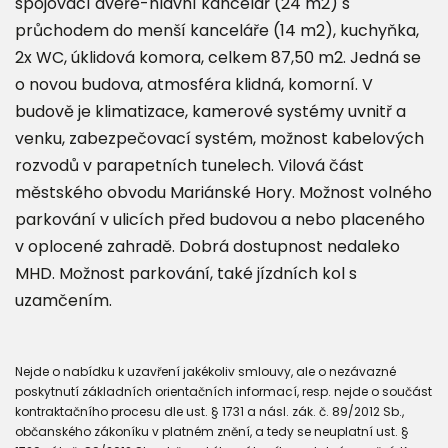
spojovací dveře-hlavní kancelář (24 m2) s
průchodem do menší kanceláře (14 m2), kuchyňka,
2x WC, úklidová komora, celkem 87,50 m2. Jedná se
o novou budova, atmosféra klidná, komorní. V
budově je klimatizace, kamerové systémy uvnitř a
venku, zabezpečovací systém, možnost kabelových
rozvodů v parapetních tunelech. Vilová část
městského obvodu Mariánské Hory. Možnost volného
parkování v ulicích před budovou a nebo placeného
v oplocené zahradě. Dobrá dostupnost nedaleko
MHD. Možnost parkování, také jízdních kol s
uzamčením.
Nejde o nabídku k uzavření jakékoliv smlouvy, ale o nezávazné
poskytnutí základních orientačních informací, resp. nejde o součást
kontraktačního procesu dle ust. § 1731 a násl. zák. č. 89/2012 Sb.,
občanského zákoníku v platném znění, a tedy se neuplatní ust. §