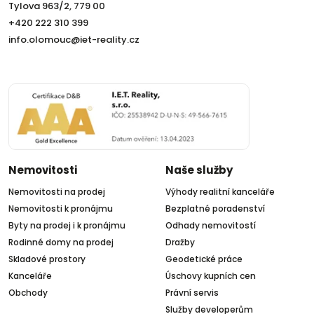
Tylova 963/2, 779 00
+420 222 310 399
info.olomouc@iet-reality.cz
Nemovitosti
Naše služby
Nemovitosti na prodej
Výhody realitní kanceláře
Nemovitosti k pronájmu
Bezplatné poradenství
Byty na prodej i k pronájmu
Odhady nemovitostí
Rodinné domy na prodej
Dražby
Skladové prostory
Geodetické práce
Kanceláře
Úschovy kupních cen
Obchody
Právní servis
Služby developerům