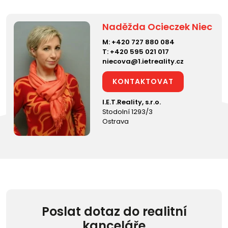
Naděžda Ocieczek Niec
M:
+420 727 880 084
T:
+420 595 021 017
niecova@1.ietreality.cz
KONTAKTOVAT
I.E.T.Reality, s.r.o.
Stodolní 1293/3
Ostrava
Poslat dotaz do realitní
kanceláře