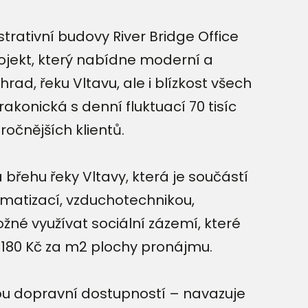
rativní budovy River Bridge Office
rojekt, který nabídne moderní a
rad, řeku Vltavu, ale i blízkost všech
rakonická s denní fluktuací 70 tisíc
očnějších klientů.
břehu řeky Vltavy, která je součástí
imatizací, vzduchotechnikou,
né využívat sociální zázemí, které
 180 Kč za m2 plochy pronájmu.
lou dopravní dostupností – navazuje