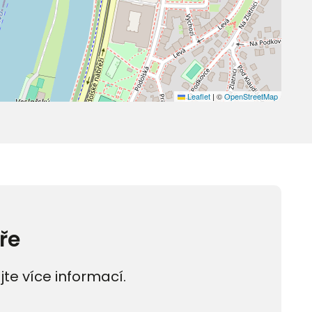
Leaflet
|
©
OpenStreetMap
ře
jte více informací.