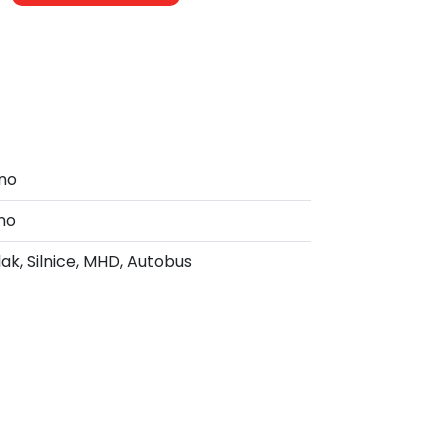
no
no
lak, Silnice, MHD, Autobus