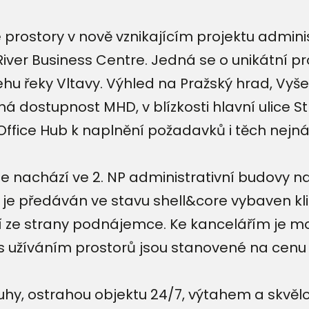
rostory v nově vznikajícím projektu administ
River Business Centre. Jedná se o unikátní p
ehu řeky Vltavy. Výhled na Pražský hrad, Vyšeh
ná dostupnost MHD, v blízkosti hlavní ulice St
Office Hub k naplnění požadavků i těch nejnár
e nachází ve 2. NP administrativní budovy na 
r je předáván ve stavu shell&core vybaven kl
í ze strany podnájemce. Ke kancelářím je mož
 s užíváním prostorů jsou stanovené na cenu
luhy, ostrahou objektu 24/7, výtahem a skvě