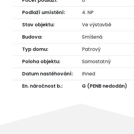
Počet podlaží:
6
Podlaží umístění:
4. NP
Stav objektu:
Ve výstavbě
Budova:
Smíšená
Typ domu:
Patrový
Poloha objektu:
Samostatný
Datum nastěhování:
Ihned
En. náročnost b.:
G (PENB nedodán)