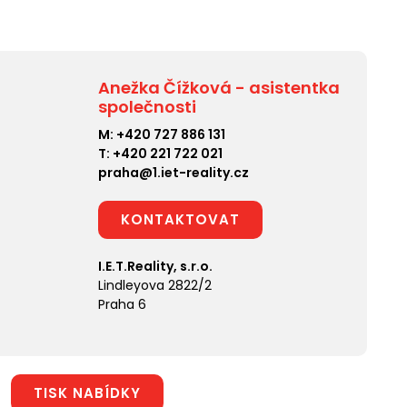
Anežka Čížková - asistentka
společnosti
M:
+420 727 886 131
T:
+420 221 722 021
praha@1.iet-reality.cz
KONTAKTOVAT
I.E.T.Reality, s.r.o.
Lindleyova 2822/2
Praha 6
TISK NABÍDKY