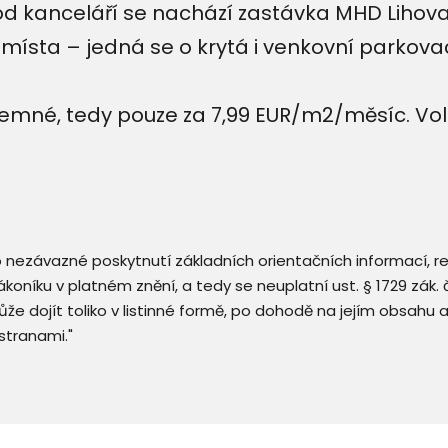
d kanceláří se nachází zastávka MHD Lihovar
 místa – jedná se o krytá i venkovní parkovací
emné, tedy pouze za 7,99 EUR/m2/měsíc. Vol
 o nezávazné poskytnutí základních orientačních informací, 
 zákoníku v platném znění, a tedy se neuplatní ust. § 1729 zák
že dojít toliko v listinné formě, po dohodě na jejím obsahu 
stranami."