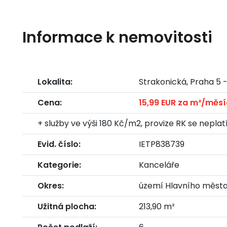
Informace k nemovitosti
Lokalita:
Strakonická, Praha 5 
Cena:
15,99 EUR za m²/měsí
+ služby ve výši 180 Kč/m2, provize RK se neplat
Evid. číslo:
IETP838739
Kategorie:
Kanceláře
Okres:
území Hlavního města
Užitná plocha:
213,90 m²