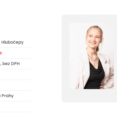
- Hlubočepy
c
í, bez DPH
 Prahy