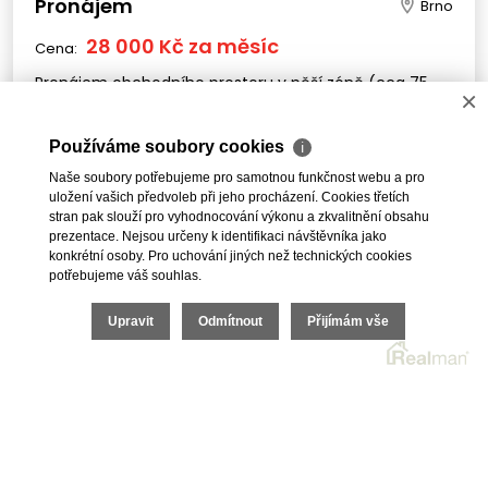
Pronájem
Brno
28 000 Kč za měsíc
Cena:
Pronájem obchodního prostoru v pěší zóně (cca 75
×
m²)
Používáme soubory cookies
ℹ
Naše soubory potřebujeme pro samotnou funkčnost webu a pro
PŘEDCHOZÍ
1
2
3
4
5
uložení vašich předvoleb při jeho procházení. Cookies třetích
stran pak slouží pro vyhodnocování výkonu a zkvalitnění obsahu
prezentace. Nejsou určeny k identifikaci návštěvníka jako
DALŠÍ
konkrétní osoby. Pro uchování jiných než technických cookies
potřebujeme váš souhlas.
Upravit
Odmítnout
Přijímám vše