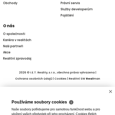
Obchody
Právní servis
Služby developerům
Pojištění
O nás
O společnosti
Kariéra v realitách
Naši partneři
Akce
Realitní zpravodaj
2026 © I.E.T. Reality, s.r.o., všechna práva vyhrazena |
Ochrana osobních údajů
|
Cookies
| Realitní SW
Real
man
×
Používáme soubory cookies
ℹ
Naše soubory potřebujeme pro samotnou funkčnost webu a pro
uložení vašich předvoleb při jeho procházení. Cookies třetích