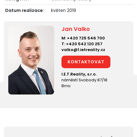
Datum realizace:
květen 2019
Jan Valko
M:
+420 725 546 700
T:
+420 542 120 257
valko@1.ietreality.cz
KONTAKTOVAT
I.E.T.Reality, s.r.o.
náměstí Svobody 87/18
Brno