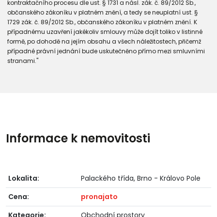
kontraktačního procesu dle ust. § 1731 a násl. zák. č. 89/2012 Sb.,
občanského zákoníku v platném znění, a tedy se neuplatní ust. §
1729 zák. č. 89/2012 Sb., občanského zákoníku v platném znění. K
případnému uzavření jakékoliv smlouvy může dojít toliko v listinné
formě, po dohodě na jejím obsahu a všech náležitostech, přičemž
případné právní jednání bude uskutečněno přímo mezi smluvními
stranami."
Informace k nemovitosti
Lokalita:
Palackého třída, Brno - Královo Pole
Cena:
pronajato
Kategorie:
Obchodní prostory