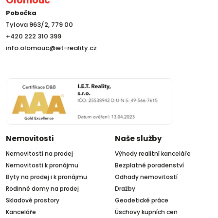
Olomouc
Pobočka
Tylova 963/2, 779 00
+420 222 310 399
info.olomouc@iet-reality.cz
Nemovitosti
Naše služby
Nemovitosti na prodej
Výhody realitní kanceláře
Nemovitosti k pronájmu
Bezplatné poradenství
Byty na prodej i k pronájmu
Odhady nemovitostí
Rodinné domy na prodej
Dražby
Skladové prostory
Geodetické práce
Kanceláře
Úschovy kupních cen