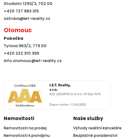
Stodolní 1293/3, 702 00
+420 727 983 315
ostrava@iet-reality.cz
Olomouc
Pobočka
Tylova 963/2, 779 00
+420 222 310 399
info.olomouc@iet-reality.cz
Nemovitosti
Naše služby
Nemovitosti na prodej
Výhody realitní kanceláře
Nemovitosti k pronájmu
Bezplatné poradenství