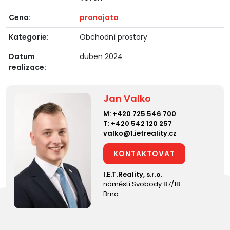
Cena:
pronajato
Kategorie:
Obchodní prostory
Datum
duben 2024
realizace:
Jan Valko
M:
+420 725 546 700
T:
+420 542 120 257
valko@1.ietreality.cz
KONTAKTOVAT
I.E.T.Reality, s.r.o.
náměstí Svobody 87/18
Brno