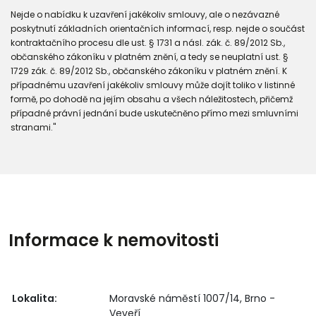
Nejde o nabídku k uzavření jakékoliv smlouvy, ale o nezávazné
poskytnutí základních orientačních informací, resp. nejde o součást
kontraktačního procesu dle ust. § 1731 a násl. zák. č. 89/2012 Sb.,
občanského zákoníku v platném znění, a tedy se neuplatní ust. §
1729 zák. č. 89/2012 Sb., občanského zákoníku v platném znění. K
případnému uzavření jakékoliv smlouvy může dojít toliko v listinné
formě, po dohodě na jejím obsahu a všech náležitostech, přičemž
případné právní jednání bude uskutečněno přímo mezi smluvními
stranami."
Informace k nemovitosti
Lokalita:
Moravské náměstí 1007/14, Brno -
Veveří