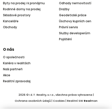
Byty na prodej i k pronájmu
Odhady nemovitostí
Rodinné domy na prodej
Dražby
Skladové prostory
Geodetické práce
Kanceláře
Úschovy kupních cen
Obchody
Právní servis
Služby developerům
Pojištění
O nás
O společnosti
Kariéra v realitách
Naši partneři
Akce
Realitní zpravodaj
2026 © I.E.T. Reality, s.r.o., všechna práva vyhrazena |
Ochrana osobních údajů
|
Cookies
| Realitní SW
Real
man