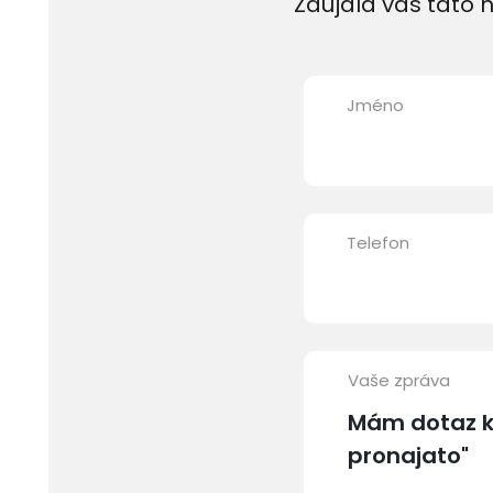
Zaujala vás tato n
Jméno
Telefon
Vaše zpráva