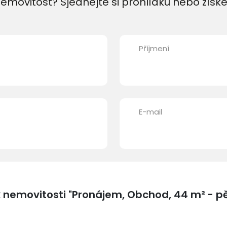
emovitost? Sjednejte si prohlídku nebo získe
Příjmení
E-mail