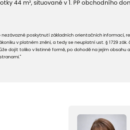
tky 44 m², situované v 1. PP obchodního dom
 o nezávazné poskytnutí základních orientačních informací, 
 zákoníku v platném znění, a tedy se neuplatní ust. § 1729 zák
že dojít toliko v listinné formě, po dohodě na jejím obsahu 
stranami."