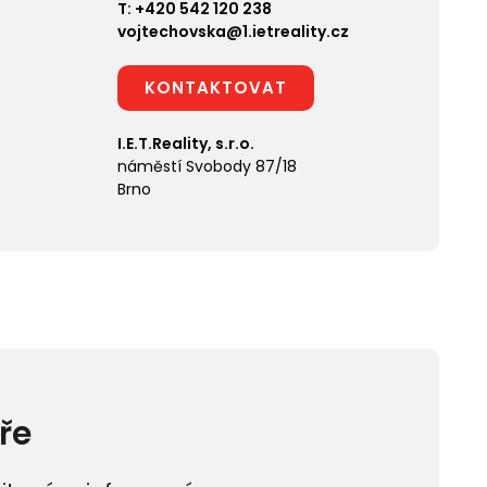
T:
+420 542 120 238
vojtechovska@1.ietreality.cz
KONTAKTOVAT
I.E.T.Reality, s.r.o.
náměstí Svobody 87/18
Brno
ře