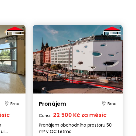
Pronájem
Brno
Brno
ěsíc
22 500 Kč za měsíc
Cena:
o
Pronájem obchodního prostoru 50
ul.
m² v OC Letmo