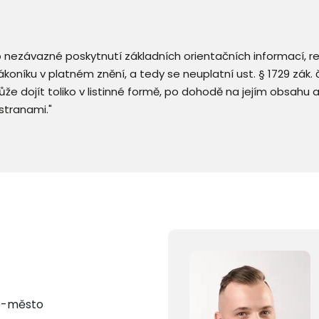
 o nezávazné poskytnutí základních orientačních informací, 
 zákoníku v platném znění, a tedy se neuplatní ust. § 1729 zák
že dojít toliko v listinné formě, po dohodě na jejím obsahu 
stranami."
no-město