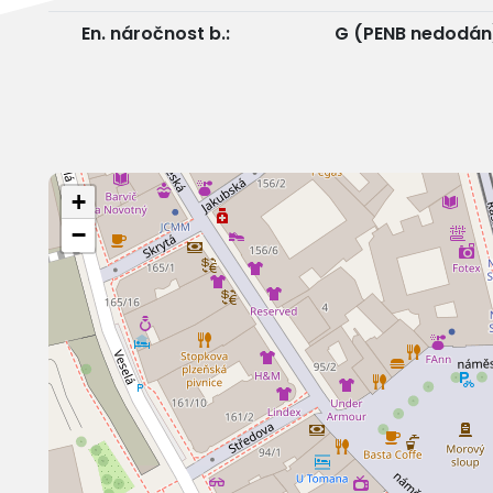
En. náročnost b.:
G (PENB nedodán
+
−