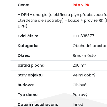
Cena:
info v RK
+ DPH + energie (elektřina a plyn přepis, voda 
čtvrtletně dle spotřeby) + kauce + provize RK (
DPH)
Evid. číslo:
IETB838377
Kategorie:
Obchodní prostor
Okres:
Brno-město
Užitná plocha:
260 m²
Stav objektu:
Velmi dobrý
Budova:
Cihlová
Typ domu:
Patrový
Datum nastěhování:
Ihned