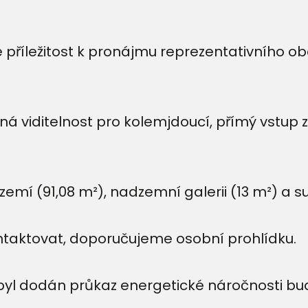
příležitost k pronájmu reprezentativního o
ná viditelnost pro kolemjdoucí, přímý vstup z 
emí (91,08 m²), nadzemní galerii (13 m²) a su
ntaktovat, doporučujeme osobní prohlídku.
byl dodán průkaz energetické náročnosti bu