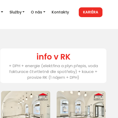
Služby
O nás
Kontakty
KARIÉRA
info v RK
+ DPH + energie (elektřina a plyn přepis, voda
fakturace čtvrtletně dle spotřeby) + kauce +
provize RK (1 nájem + DPH)