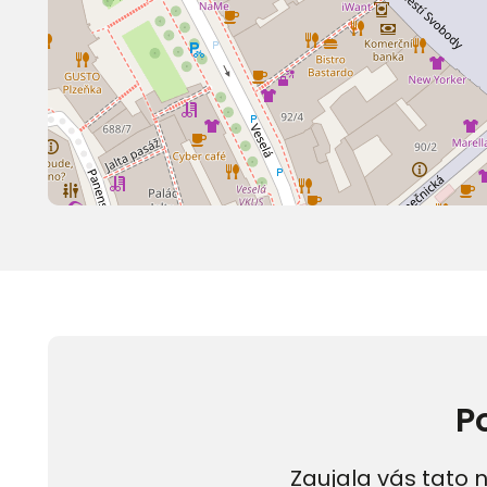
P
Zaujala vás tato n