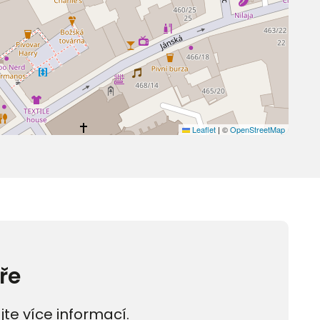
Leaflet
|
©
OpenStreetMap
ře
jte více informací.