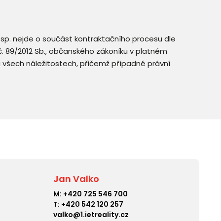
resp. nejde o součást kontraktačního procesu dle
. č. 89/2012 Sb., občanského zákoníku v platném
a všech náležitostech, přičemž případné právní
Jan Valko
M:
+420 725 546 700
T:
+420 542 120 257
valko@1.ietreality.cz