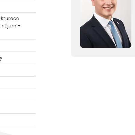
fakturace
1 nájem +
y