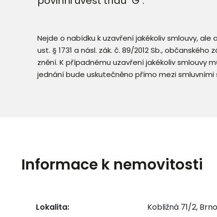
povinni uvést třídu "G".
Nejde o nabídku k uzavření jakékoliv smlouvy, ale
ust. § 1731 a násl. zák. č. 89/2012 Sb., občanského
znění. K případnému uzavření jakékoliv smlouvy mů
jednání bude uskutečněno přímo mezi smluvními 
Informace k nemovitosti
Lokalita:
Kobližná 71/2, Br