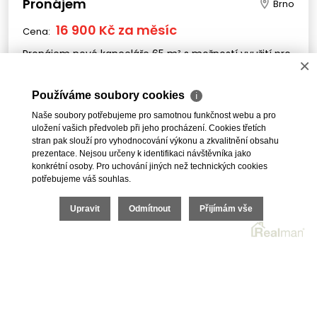
Pronájem
Brno
16 900 Kč za měsíc
Cena:
Pronájem nové kanceláře 65 m² s možností využití pro
×
služby, Brno - Štýřice
Používáme soubory cookies
ℹ
Naše soubory potřebujeme pro samotnou funkčnost webu a pro
PŘEDCHOZÍ
1
2
3
4
5
uložení vašich předvoleb při jeho procházení. Cookies třetích
stran pak slouží pro vyhodnocování výkonu a zkvalitnění obsahu
prezentace. Nejsou určeny k identifikaci návštěvníka jako
DALŠÍ
konkrétní osoby. Pro uchování jiných než technických cookies
potřebujeme váš souhlas.
Upravit
Odmítnout
Přijímám vše