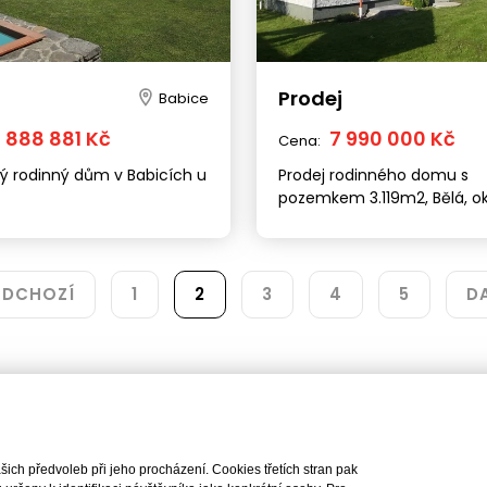
Brno
Praha
Sídlo společnosti
Pobočka
náměstí Svobody 87/18, 602
Lindleyova 2822/2, 160 00
Prodej
00
+420 222 310 399
Babice
+420 542 422 340
praha@iet-reality.cz
8 888 881 Kč
7 990 000 Kč
Cena:
info.brno@iet-reality.cz
ý rodinný dům v Babicích u
Prodej rodinného domu s
pozemkem 3.119m2, Bělá, ok
Havlíčkův Brod
Nemovitosti
Naše služby
Nemovitosti na prodej
Výhody realitní kanc
Nemovitosti k pronájmu
Bezplatné poradenst
EDCHOZÍ
1
2
3
4
5
D
Byty na prodej i k pronájmu
Odhady nemovitostí
Rodinné domy na prodej
Dražby
Skladové prostory
Geodetické práce
Kanceláře
Úschovy kupních cen
Obchody
Právní servis
Služby developerům
ch předvoleb při jeho procházení. Cookies třetích stran pak
Pojištění