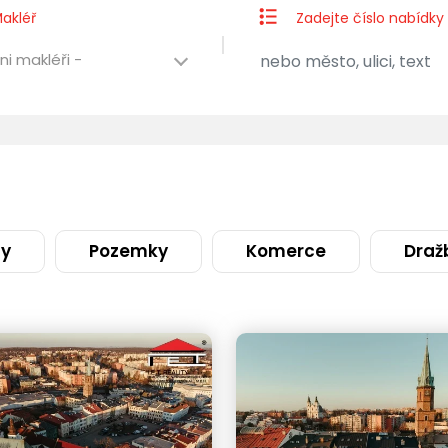
akléř
Zadejte číslo nabídky
ni makléři -
ty
Pozemky
Komerce
Draž