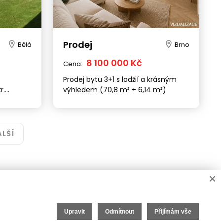
Ostrava
Olomouc
Pobočka
Pobočka
Stodolní 1293/3, 702 00
Tylova 963/2, 779 00
Prodej
+420 727 983 315
+420 222 310 399
Bělá
Brno
ostrava@iet-reality.cz
info.olomouc@iet-reality.cz
8 100 000 Kč
Cena:
Prodej bytu 3+1 s lodžií a krásným
r.
výhledem (70,8 m² + 6,14 m²)
O nás
eláře
O společnosti
ví
Kariéra v realitách
ALŠÍ
Naši partneři
Akce
Realitní zpravodaj
×
Upravit
Odmítnout
Přijímám vše