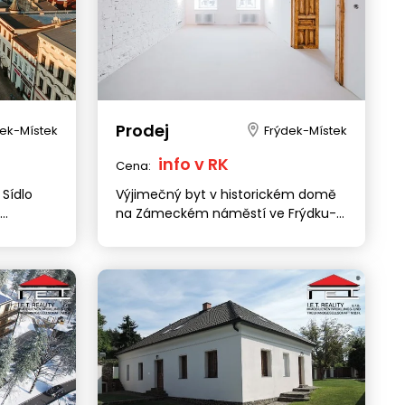
Prodej
dek-Místek
Frýdek-Místek
info v RK
Cena:
 Sídlo
Výjimečný byt v historickém domě
na Zámeckém náměstí ve Frýdku-
Místku