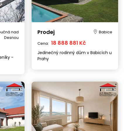
Prodej
oučná nad
Babice
Desnou
18 888 881 Kč
Cena:
Jedinečný rodinný dům v Babicích u
eníky -
Prahy