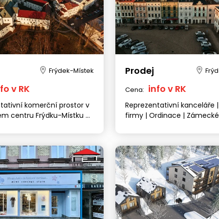
Prodej
Frýdek-Místek
Frý
nfo v RK
info v RK
Cena:
tativní komerční prostor v
Reprezentativní kanceláře |
kém centru Frýdku-Místku –
firmy | Ordinace | Zámecké
 náměstí
náměstí, Frýdek-Místek