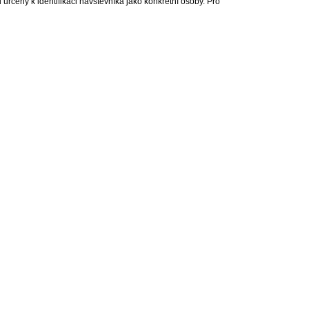
rčeny k identifikaci návštěvníka jako konkrétní osoby. Pro
lity, s.r.o., všechna práva vyhrazena |
Ochrana osobních údajů
|
Cookies
| Real