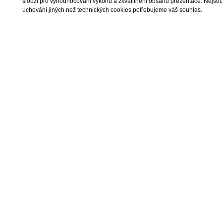
slouží pro vyhodnocování výkonu a zkvalitnění obsahu prezentace. Nejsou u
uchování jiných než technických cookies potřebujeme váš souhlas.
2026 © I.E.T. Rea