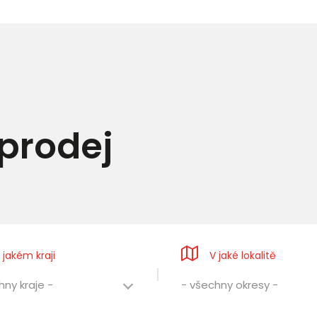
prodej
 jakém kraji
V jaké lokalitě
hny kraje -
- všechny okresy -