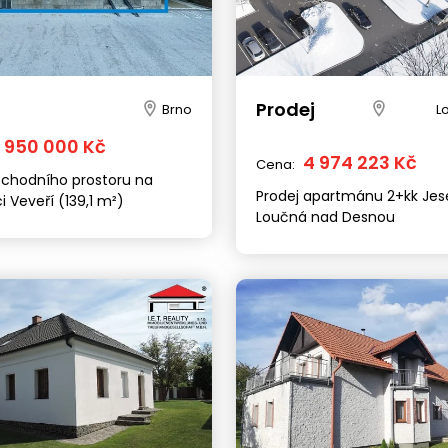
Prodej
Brno
L
3 950 000 Kč
4 974 223 Kč
Cena:
bchodního prostoru na
Prodej apartmánu 2+kk Jes
ci Veveří (139,1 m²)
Loučná nad Desnou