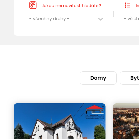
Jakou nemovitost hledáte?
M
- všechny druhy -
- všich
Domy
By