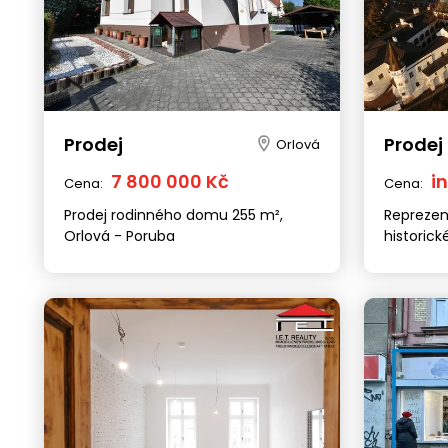
Prodej
Prodej
Orlová
7 800 000 Kč
i
Cena:
Cena:
Prodej rodinného domu 255 m²,
Reprezen
Orlová - Poruba
historic
Zámecké